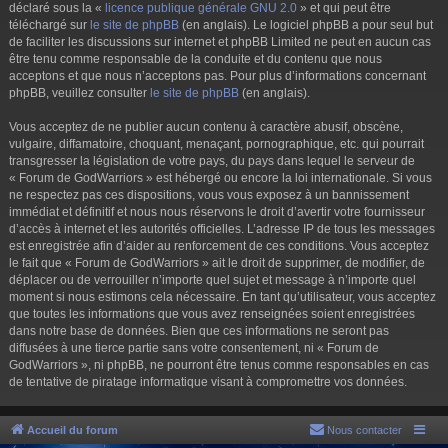
déclaré sous la «
licence publique générale GNU 2.0
» et qui peut être
téléchargé sur
le site de phpBB
(en anglais). Le logiciel phpBB a pour seul but
de faciliter les discussions sur internet et phpBB Limited ne peut en aucun cas
être tenu comme responsable de la conduite et du contenu que nous
acceptons et que nous n’acceptons pas. Pour plus d’informations concernant
phpBB, veuillez consulter
le site de phpBB
(en anglais).
Vous acceptez de ne publier aucun contenu à caractère abusif, obscène,
vulgaire, diffamatoire, choquant, menaçant, pornographique, etc. qui pourrait
transgresser la législation de votre pays, du pays dans lequel le serveur de
« Forum de GodWarriors » est hébergé ou encore la loi internationale. Si vous
ne respectez pas ces dispositions, vous vous exposez à un bannissement
immédiat et définitif et nous nous réservons le droit d’avertir votre fournisseur
d’accès à internet et les autorités officielles. L’adresse IP de tous les messages
est enregistrée afin d’aider au renforcement de ces conditions. Vous acceptez
le fait que « Forum de GodWarriors » ait le droit de supprimer, de modifier, de
déplacer ou de verrouiller n’importe quel sujet et message à n’importe quel
moment si nous estimons cela nécessaire. En tant qu’utilisateur, vous acceptez
que toutes les informations que vous avez renseignées soient enregistrées
dans notre base de données. Bien que ces informations ne seront pas
diffusées à une tierce partie sans votre consentement, ni « Forum de
GodWarriors », ni phpBB, ne pourront être tenus comme responsables en cas
de tentative de piratage informatique visant à compromettre vos données.
Accueil du forum
Nous contacter