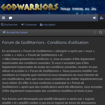
ac
Rechercher
or
Connexion
Inscription
on
ns
co
u
ne
cri
Accueil du forum
R
e
ur
m
xi
pti
Forum de GodWarriors - Conditions d’utilisation
c
ci
s
on
on
h
En accédant à « Forum de GodWarriors » (désigné ci-après par « nous »,
s
e
« notre », « nos », « Forum de GodWarriors » et
r
« https://www.godwarriors.com/forum »), vous acceptez d’être légalement
responsable des conditions suivantes. Si vous n’acceptez pas d’être
c
légalement responsable de toutes les conditions suivantes, veuillez ne pas
h
utiliser et accéder à « Forum de GodWarriors ». Nous pouvons modifier ces
e
conditions à n’importe quel moment et nous essaierons de vous informer de
r
ces modifications, bien que nous vous conseillons de vérifier régulièrement par
vous-même. En effet, si vous continuez à participer à « Forum de
GodWarriors » après que des modifications aient été effectuées, vous acceptez
d’être légalement responsable des conditions modifiées et mises à jour.
Nos forums sont développés par phpBB (désignés ci-après par « logiciel
phpBB » et « phpBB Limited ») qui est un logiciel de forum de discussions