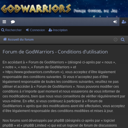
ac
Rechercher
or
Connexion
Inscription
on
ns
co
u
ne
cri
Accueil du forum
R
e
ur
m
xi
pti
Forum de GodWarriors - Conditions d’utilisation
c
ci
s
on
on
h
En accédant à « Forum de GodWarriors » (désigné ci-après par « nous »,
s
e
« notre », « nos », « Forum de GodWarriors » et
r
« https://www.godwarriors.com/forum »), vous acceptez d’être légalement
responsable des conditions suivantes. Si vous n’acceptez pas d’être
c
légalement responsable de toutes les conditions suivantes, veuillez ne pas
h
utiliser et accéder à « Forum de GodWarriors ». Nous pouvons modifier ces
e
conditions à n’importe quel moment et nous essaierons de vous informer de
r
ces modifications, bien que nous vous conseillons de vérifier régulièrement par
vous-même. En effet, si vous continuez à participer à « Forum de
GodWarriors » après que des modifications aient été effectuées, vous acceptez
d’être légalement responsable des conditions modifiées et mises à jour.
Nos forums sont développés par phpBB (désignés ci-après par « logiciel
phpBB » et « phpBB Limited ») qui est un logiciel de forum de discussions