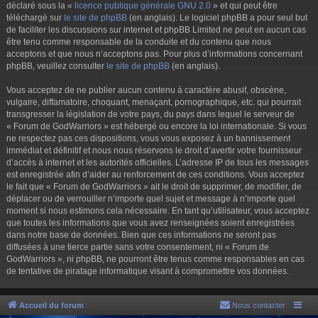
déclaré sous la «
licence publique générale GNU 2.0
» et qui peut être
téléchargé sur
le site de phpBB
(en anglais). Le logiciel phpBB a pour seul but
de faciliter les discussions sur internet et phpBB Limited ne peut en aucun cas
être tenu comme responsable de la conduite et du contenu que nous
acceptons et que nous n’acceptons pas. Pour plus d’informations concernant
phpBB, veuillez consulter
le site de phpBB
(en anglais).
Vous acceptez de ne publier aucun contenu à caractère abusif, obscène,
vulgaire, diffamatoire, choquant, menaçant, pornographique, etc. qui pourrait
transgresser la législation de votre pays, du pays dans lequel le serveur de
« Forum de GodWarriors » est hébergé ou encore la loi internationale. Si vous
ne respectez pas ces dispositions, vous vous exposez à un bannissement
immédiat et définitif et nous nous réservons le droit d’avertir votre fournisseur
d’accès à internet et les autorités officielles. L’adresse IP de tous les messages
est enregistrée afin d’aider au renforcement de ces conditions. Vous acceptez
le fait que « Forum de GodWarriors » ait le droit de supprimer, de modifier, de
déplacer ou de verrouiller n’importe quel sujet et message à n’importe quel
moment si nous estimons cela nécessaire. En tant qu’utilisateur, vous acceptez
que toutes les informations que vous avez renseignées soient enregistrées
dans notre base de données. Bien que ces informations ne seront pas
diffusées à une tierce partie sans votre consentement, ni « Forum de
GodWarriors », ni phpBB, ne pourront être tenus comme responsables en cas
de tentative de piratage informatique visant à compromettre vos données.
Accueil du forum
Nous contacter