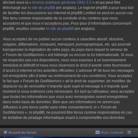
déclaré sous la «
licence publique générale GNU 2.0
» et qui peut être
téléchargé sur
le site de phpBB
(en anglais). Le logiciel phpBB a pour seul but
de faciliter les discussions sur internet et phpBB Limited ne peut en aucun cas
être tenu comme responsable de la conduite et du contenu que nous
acceptons et que nous n’acceptons pas. Pour plus d’informations concernant
phpBB, veuillez consulter
le site de phpBB
(en anglais).
Vous acceptez de ne publier aucun contenu à caractère abusif, obscène,
vulgaire, diffamatoire, choquant, menaçant, pornographique, etc. qui pourrait
transgresser la législation de votre pays, du pays dans lequel le serveur de
« Forum de GodWarriors » est hébergé ou encore la loi internationale. Si vous
ne respectez pas ces dispositions, vous vous exposez à un bannissement
immédiat et définitif et nous nous réservons le droit d’avertir votre fournisseur
d’accès à internet et les autorités officielles. L’adresse IP de tous les messages
est enregistrée afin d’aider au renforcement de ces conditions. Vous acceptez
le fait que « Forum de GodWarriors » ait le droit de supprimer, de modifier, de
déplacer ou de verrouiller n’importe quel sujet et message à n’importe quel
moment si nous estimons cela nécessaire. En tant qu’utilisateur, vous acceptez
que toutes les informations que vous avez renseignées soient enregistrées
dans notre base de données. Bien que ces informations ne seront pas
diffusées à une tierce partie sans votre consentement, ni « Forum de
GodWarriors », ni phpBB, ne pourront être tenus comme responsables en cas
de tentative de piratage informatique visant à compromettre vos données.
Accueil du forum
Nous contacter