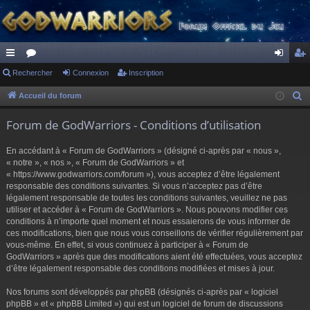
ac
Rechercher
or
Connexion
Inscription
on
ns
co
u
ne
cri
Accueil du forum
R
e
ur
m
xi
pti
Forum de GodWarriors - Conditions d’utilisation
c
ci
s
on
on
h
En accédant à « Forum de GodWarriors » (désigné ci-après par « nous »,
s
e
« notre », « nos », « Forum de GodWarriors » et
r
« https://www.godwarriors.com/forum »), vous acceptez d’être légalement
responsable des conditions suivantes. Si vous n’acceptez pas d’être
c
légalement responsable de toutes les conditions suivantes, veuillez ne pas
h
utiliser et accéder à « Forum de GodWarriors ». Nous pouvons modifier ces
e
conditions à n’importe quel moment et nous essaierons de vous informer de
r
ces modifications, bien que nous vous conseillons de vérifier régulièrement par
vous-même. En effet, si vous continuez à participer à « Forum de
GodWarriors » après que des modifications aient été effectuées, vous acceptez
d’être légalement responsable des conditions modifiées et mises à jour.
Nos forums sont développés par phpBB (désignés ci-après par « logiciel
phpBB » et « phpBB Limited ») qui est un logiciel de forum de discussions