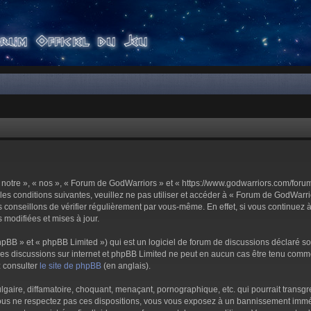
notre », « nos », « Forum de GodWarriors » et « https://www.godwarriors.com/foru
les conditions suivantes, veuillez ne pas utiliser et accéder à « Forum de GodWar
conseillons de vérifier régulièrement par vous-même. En effet, si vous continuez 
 modifiées et mises à jour.
pBB » et « phpBB Limited ») qui est un logiciel de forum de discussions déclaré s
er les discussions sur internet et phpBB Limited ne peut en aucun cas être tenu c
z consulter
le site de phpBB
(en anglais).
aire, diffamatoire, choquant, menaçant, pornographique, etc. qui pourrait transgre
us ne respectez pas ces dispositions, vous vous exposez à un bannissement immédiat 