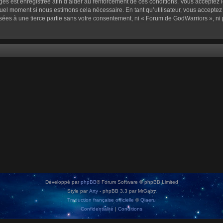
sages est enregistrée afin d’aider au renforcement de ces conditions. Vous acceptez l
quel moment si nous estimons cela nécessaire. En tant qu’utilisateur, vous accepte
sées à une tierce partie sans votre consentement, ni « Forum de GodWarriors », n
Développé par
phpBB
® Forum Software © phpBB Limited
Style par
Arty
- phpBB 3.3 par MrGaby
Traduction française officielle
©
Qiaeru
Confidentialité
|
Conditions