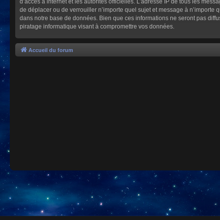
d’accès à internet et les autorités officielles. L’adresse IP de tous les mes
de déplacer ou de verrouiller n’importe quel sujet et message à n’importe 
dans notre base de données. Bien que ces informations ne seront pas diffu
piratage informatique visant à compromettre vos données.
Accueil du forum