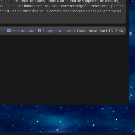
e fait que « Forum de GodWarriors » ait le droit de supprimer, de modifier,
z que toutes les informations que vous avez renseignées soient enregistrées
i phpBB, ne pourront être tenus comme responsables en cas de tentative de
Nous contacter
Supprimer les cookies
Fuseau horaire sur
UTC+02:00