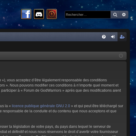
Recherc
Rech
R
FA
on
ns
Q
ne
cri
xi
pti
on
on
m »), vous acceptez d’être légalement responsable des conditions
riors ». Nous pouvons modifier ces conditions à n’importe quel moment et
à participer à « Forum de GodWarriors » après que des modifications aient
ous la «
licence publique générale GNU 2.0
» et qui peut être téléchargé sur
omme responsable de la conduite et du contenu que nous acceptons et que
sser la législation de votre pays, du pays dans lequel le serveur de
et définitif et nous nous réservons le droit d’avertir votre fournisseur