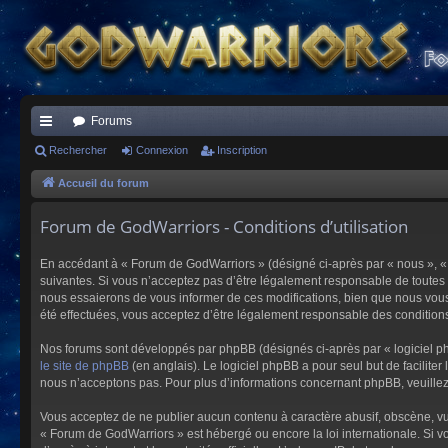
Forums
ac
Rechercher
Connexion
Inscription
co
Accueil du forum
ur
Forum de GodWarriors - Conditions d’utilisation
ci
En accédant à « Forum de GodWarriors » (désigné ci-après par « nous », « 
s
suivantes. Si vous n’acceptez pas d’être légalement responsable de toutes 
nous essaierons de vous informer de ces modifications, bien que nous vous 
été effectuées, vous acceptez d’être légalement responsable des conditions
Nos forums sont développés par phpBB (désignés ci-après par « logiciel ph
le site de phpBB
(en anglais). Le logiciel phpBB a pour seul but de facilit
nous n’acceptons pas. Pour plus d’informations concernant phpBB, veuille
Vous acceptez de ne publier aucun contenu à caractère abusif, obscène, vulg
« Forum de GodWarriors » est hébergé ou encore la loi internationale. Si vo