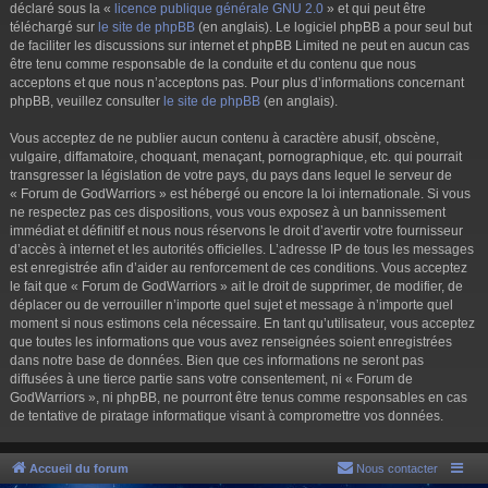
déclaré sous la «
licence publique générale GNU 2.0
» et qui peut être
téléchargé sur
le site de phpBB
(en anglais). Le logiciel phpBB a pour seul but
de faciliter les discussions sur internet et phpBB Limited ne peut en aucun cas
être tenu comme responsable de la conduite et du contenu que nous
acceptons et que nous n’acceptons pas. Pour plus d’informations concernant
phpBB, veuillez consulter
le site de phpBB
(en anglais).
Vous acceptez de ne publier aucun contenu à caractère abusif, obscène,
vulgaire, diffamatoire, choquant, menaçant, pornographique, etc. qui pourrait
transgresser la législation de votre pays, du pays dans lequel le serveur de
« Forum de GodWarriors » est hébergé ou encore la loi internationale. Si vous
ne respectez pas ces dispositions, vous vous exposez à un bannissement
immédiat et définitif et nous nous réservons le droit d’avertir votre fournisseur
d’accès à internet et les autorités officielles. L’adresse IP de tous les messages
est enregistrée afin d’aider au renforcement de ces conditions. Vous acceptez
le fait que « Forum de GodWarriors » ait le droit de supprimer, de modifier, de
déplacer ou de verrouiller n’importe quel sujet et message à n’importe quel
moment si nous estimons cela nécessaire. En tant qu’utilisateur, vous acceptez
que toutes les informations que vous avez renseignées soient enregistrées
dans notre base de données. Bien que ces informations ne seront pas
diffusées à une tierce partie sans votre consentement, ni « Forum de
GodWarriors », ni phpBB, ne pourront être tenus comme responsables en cas
de tentative de piratage informatique visant à compromettre vos données.
Accueil du forum
Nous contacter