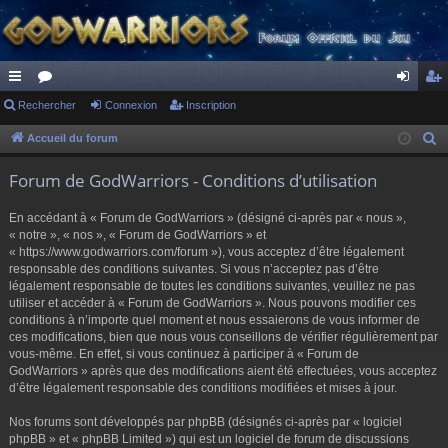
ac
Rechercher
or
Connexion
Inscription
on
ns
co
u
ne
cri
Accueil du forum
R
e
ur
m
xi
pti
Forum de GodWarriors - Conditions d’utilisation
c
ci
s
on
on
h
En accédant à « Forum de GodWarriors » (désigné ci-après par « nous »,
s
e
« notre », « nos », « Forum de GodWarriors » et
r
« https://www.godwarriors.com/forum »), vous acceptez d’être légalement
responsable des conditions suivantes. Si vous n’acceptez pas d’être
c
légalement responsable de toutes les conditions suivantes, veuillez ne pas
h
utiliser et accéder à « Forum de GodWarriors ». Nous pouvons modifier ces
e
conditions à n’importe quel moment et nous essaierons de vous informer de
r
ces modifications, bien que nous vous conseillons de vérifier régulièrement par
vous-même. En effet, si vous continuez à participer à « Forum de
GodWarriors » après que des modifications aient été effectuées, vous acceptez
d’être légalement responsable des conditions modifiées et mises à jour.
Nos forums sont développés par phpBB (désignés ci-après par « logiciel
phpBB » et « phpBB Limited ») qui est un logiciel de forum de discussions