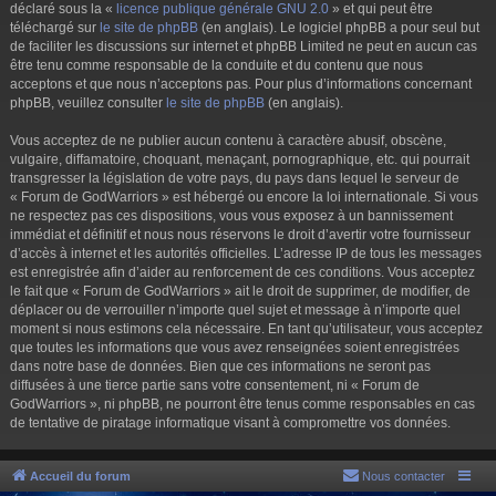
déclaré sous la «
licence publique générale GNU 2.0
» et qui peut être
téléchargé sur
le site de phpBB
(en anglais). Le logiciel phpBB a pour seul but
de faciliter les discussions sur internet et phpBB Limited ne peut en aucun cas
être tenu comme responsable de la conduite et du contenu que nous
acceptons et que nous n’acceptons pas. Pour plus d’informations concernant
phpBB, veuillez consulter
le site de phpBB
(en anglais).
Vous acceptez de ne publier aucun contenu à caractère abusif, obscène,
vulgaire, diffamatoire, choquant, menaçant, pornographique, etc. qui pourrait
transgresser la législation de votre pays, du pays dans lequel le serveur de
« Forum de GodWarriors » est hébergé ou encore la loi internationale. Si vous
ne respectez pas ces dispositions, vous vous exposez à un bannissement
immédiat et définitif et nous nous réservons le droit d’avertir votre fournisseur
d’accès à internet et les autorités officielles. L’adresse IP de tous les messages
est enregistrée afin d’aider au renforcement de ces conditions. Vous acceptez
le fait que « Forum de GodWarriors » ait le droit de supprimer, de modifier, de
déplacer ou de verrouiller n’importe quel sujet et message à n’importe quel
moment si nous estimons cela nécessaire. En tant qu’utilisateur, vous acceptez
que toutes les informations que vous avez renseignées soient enregistrées
dans notre base de données. Bien que ces informations ne seront pas
diffusées à une tierce partie sans votre consentement, ni « Forum de
GodWarriors », ni phpBB, ne pourront être tenus comme responsables en cas
de tentative de piratage informatique visant à compromettre vos données.
Accueil du forum
Nous contacter