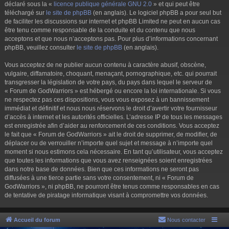
déclaré sous la «
licence publique générale GNU 2.0
» et qui peut être
téléchargé sur
le site de phpBB
(en anglais). Le logiciel phpBB a pour seul but
de faciliter les discussions sur internet et phpBB Limited ne peut en aucun cas
être tenu comme responsable de la conduite et du contenu que nous
acceptons et que nous n’acceptons pas. Pour plus d’informations concernant
phpBB, veuillez consulter
le site de phpBB
(en anglais).
Vous acceptez de ne publier aucun contenu à caractère abusif, obscène,
vulgaire, diffamatoire, choquant, menaçant, pornographique, etc. qui pourrait
transgresser la législation de votre pays, du pays dans lequel le serveur de
« Forum de GodWarriors » est hébergé ou encore la loi internationale. Si vous
ne respectez pas ces dispositions, vous vous exposez à un bannissement
immédiat et définitif et nous nous réservons le droit d’avertir votre fournisseur
d’accès à internet et les autorités officielles. L’adresse IP de tous les messages
est enregistrée afin d’aider au renforcement de ces conditions. Vous acceptez
le fait que « Forum de GodWarriors » ait le droit de supprimer, de modifier, de
déplacer ou de verrouiller n’importe quel sujet et message à n’importe quel
moment si nous estimons cela nécessaire. En tant qu’utilisateur, vous acceptez
que toutes les informations que vous avez renseignées soient enregistrées
dans notre base de données. Bien que ces informations ne seront pas
diffusées à une tierce partie sans votre consentement, ni « Forum de
GodWarriors », ni phpBB, ne pourront être tenus comme responsables en cas
de tentative de piratage informatique visant à compromettre vos données.
Accueil du forum
Nous contacter