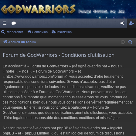
ac
Rechercher
or
Connexion
Inscription
on
ns
co
u
ne
cri
Accueil du forum
R
e
ur
m
xi
pti
Forum de GodWarriors - Conditions d’utilisation
c
ci
s
on
on
h
En accédant à « Forum de GodWarriors » (désigné ci-après par « nous »,
s
e
« notre », « nos », « Forum de GodWarriors » et
r
« https://www.godwarriors.com/forum »), vous acceptez d’être légalement
responsable des conditions suivantes. Si vous n’acceptez pas d’être
c
légalement responsable de toutes les conditions suivantes, veuillez ne pas
h
utiliser et accéder à « Forum de GodWarriors ». Nous pouvons modifier ces
e
conditions à n’importe quel moment et nous essaierons de vous informer de
r
ces modifications, bien que nous vous conseillons de vérifier régulièrement par
vous-même. En effet, si vous continuez à participer à « Forum de
GodWarriors » après que des modifications aient été effectuées, vous acceptez
d’être légalement responsable des conditions modifiées et mises à jour.
Nos forums sont développés par phpBB (désignés ci-après par « logiciel
phpBB » et « phpBB Limited ») qui est un logiciel de forum de discussions