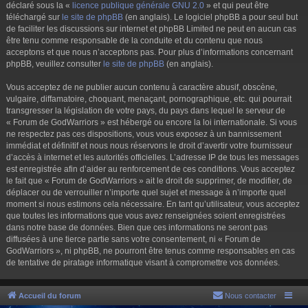
déclaré sous la «
licence publique générale GNU 2.0
» et qui peut être
téléchargé sur
le site de phpBB
(en anglais). Le logiciel phpBB a pour seul but
de faciliter les discussions sur internet et phpBB Limited ne peut en aucun cas
être tenu comme responsable de la conduite et du contenu que nous
acceptons et que nous n’acceptons pas. Pour plus d’informations concernant
phpBB, veuillez consulter
le site de phpBB
(en anglais).
Vous acceptez de ne publier aucun contenu à caractère abusif, obscène,
vulgaire, diffamatoire, choquant, menaçant, pornographique, etc. qui pourrait
transgresser la législation de votre pays, du pays dans lequel le serveur de
« Forum de GodWarriors » est hébergé ou encore la loi internationale. Si vous
ne respectez pas ces dispositions, vous vous exposez à un bannissement
immédiat et définitif et nous nous réservons le droit d’avertir votre fournisseur
d’accès à internet et les autorités officielles. L’adresse IP de tous les messages
est enregistrée afin d’aider au renforcement de ces conditions. Vous acceptez
le fait que « Forum de GodWarriors » ait le droit de supprimer, de modifier, de
déplacer ou de verrouiller n’importe quel sujet et message à n’importe quel
moment si nous estimons cela nécessaire. En tant qu’utilisateur, vous acceptez
que toutes les informations que vous avez renseignées soient enregistrées
dans notre base de données. Bien que ces informations ne seront pas
diffusées à une tierce partie sans votre consentement, ni « Forum de
GodWarriors », ni phpBB, ne pourront être tenus comme responsables en cas
de tentative de piratage informatique visant à compromettre vos données.
Accueil du forum
Nous contacter