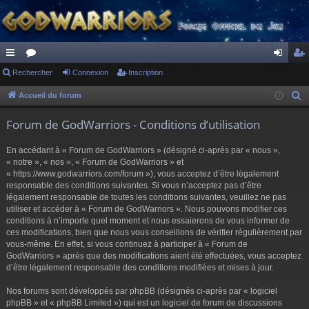
ac
Rechercher
or
Connexion
Inscription
on
ns
co
u
ne
cri
Accueil du forum
R
e
ur
m
xi
pti
Forum de GodWarriors - Conditions d’utilisation
c
ci
s
on
on
h
En accédant à « Forum de GodWarriors » (désigné ci-après par « nous »,
s
e
« notre », « nos », « Forum de GodWarriors » et
r
« https://www.godwarriors.com/forum »), vous acceptez d’être légalement
responsable des conditions suivantes. Si vous n’acceptez pas d’être
c
légalement responsable de toutes les conditions suivantes, veuillez ne pas
h
utiliser et accéder à « Forum de GodWarriors ». Nous pouvons modifier ces
e
conditions à n’importe quel moment et nous essaierons de vous informer de
r
ces modifications, bien que nous vous conseillons de vérifier régulièrement par
vous-même. En effet, si vous continuez à participer à « Forum de
GodWarriors » après que des modifications aient été effectuées, vous acceptez
d’être légalement responsable des conditions modifiées et mises à jour.
Nos forums sont développés par phpBB (désignés ci-après par « logiciel
phpBB » et « phpBB Limited ») qui est un logiciel de forum de discussions