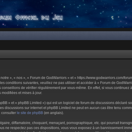
notre », « nos », « Forum de GodWarriors » et « https://www.godwarriors.com/foru
les conditions suivantes, veuillez ne pas utiliser et accéder à « Forum de GodWar
conseillons de vérifier régulièrement par vous-même. En effet, si vous continuez 
 modifiées et mises à jour.
pBB » et « phpBB Limited ») qui est un logiciel de forum de discussions déclaré s
er les discussions sur internet et phpBB Limited ne peut en aucun cas être tenu c
z consulter
le site de phpBB
(en anglais).
aire, diffamatoire, choquant, menaçant, pornographique, etc. qui pourrait transgre
us ne respectez pas ces dispositions, vous vous exposez à un bannissement immédiat 