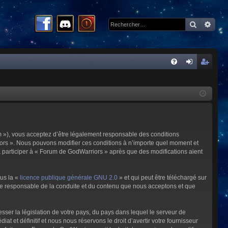
Recherc
Rech
R
FA
on
ns
Q
ne
cri
xi
pti
on
on
m »), vous acceptez d’être légalement responsable des conditions
riors ». Nous pouvons modifier ces conditions à n’importe quel moment et
à participer à « Forum de GodWarriors » après que des modifications aient
ous la «
licence publique générale GNU 2.0
» et qui peut être téléchargé sur
omme responsable de la conduite et du contenu que nous acceptons et que
sser la législation de votre pays, du pays dans lequel le serveur de
et définitif et nous nous réservons le droit d’avertir votre fournisseur