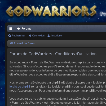
Forums
ac
Rechercher
Connexion
Inscription
co
Accueil du forum
ur
Forum de GodWarriors - Conditions d’utilisation
ci
En accédant à « Forum de GodWarriors » (désigné ci-après par « nous », « 
s
suivantes. Si vous n’acceptez pas d’être légalement responsable de toutes 
nous essaierons de vous informer de ces modifications, bien que nous vous 
été effectuées, vous acceptez d’être légalement responsable des conditions
Nos forums sont développés par phpBB (désignés ci-après par « logiciel ph
le site de phpBB
(en anglais). Le logiciel phpBB a pour seul but de facilit
nous n’acceptons pas. Pour plus d’informations concernant phpBB, veuille
Vous acceptez de ne publier aucun contenu à caractère abusif, obscène, vulg
« Forum de GodWarriors » est hébergé ou encore la loi internationale. Si vo