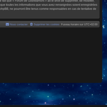
e fait que « Forum de GodWarriors » ait le droit de supprimer, de modifier,
z que toutes les informations que vous avez renseignées soient enregistrées
i phpBB, ne pourront être tenus comme responsables en cas de tentative de
Nous contacter
Supprimer les cookies
Fuseau horaire sur
UTC+02:00