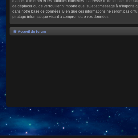
d’accès à internet et les autorités officielles. L’adresse IP de tous les mes
de déplacer ou de verrouiller n’importe quel sujet et message à n’importe 
dans notre base de données. Bien que ces informations ne seront pas diffu
piratage informatique visant à compromettre vos données.
Accueil du forum