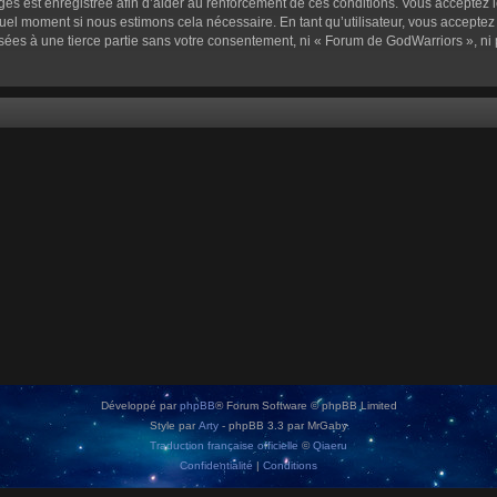
sages est enregistrée afin d’aider au renforcement de ces conditions. Vous acceptez l
quel moment si nous estimons cela nécessaire. En tant qu’utilisateur, vous accepte
sées à une tierce partie sans votre consentement, ni « Forum de GodWarriors », n
Développé par
phpBB
® Forum Software © phpBB Limited
Style par
Arty
- phpBB 3.3 par MrGaby
Traduction française officielle
©
Qiaeru
Confidentialité
|
Conditions