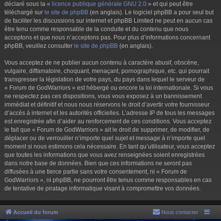
déclaré sous la «
licence publique générale GNU 2.0
» et qui peut être
téléchargé sur
le site de phpBB
(en anglais). Le logiciel phpBB a pour seul but
de faciliter les discussions sur internet et phpBB Limited ne peut en aucun cas
être tenu comme responsable de la conduite et du contenu que nous
acceptons et que nous n’acceptons pas. Pour plus d’informations concernant
phpBB, veuillez consulter
le site de phpBB
(en anglais).
Vous acceptez de ne publier aucun contenu à caractère abusif, obscène,
vulgaire, diffamatoire, choquant, menaçant, pornographique, etc. qui pourrait
transgresser la législation de votre pays, du pays dans lequel le serveur de
« Forum de GodWarriors » est hébergé ou encore la loi internationale. Si vous
ne respectez pas ces dispositions, vous vous exposez à un bannissement
immédiat et définitif et nous nous réservons le droit d’avertir votre fournisseur
d’accès à internet et les autorités officielles. L’adresse IP de tous les messages
est enregistrée afin d’aider au renforcement de ces conditions. Vous acceptez
le fait que « Forum de GodWarriors » ait le droit de supprimer, de modifier, de
déplacer ou de verrouiller n’importe quel sujet et message à n’importe quel
moment si nous estimons cela nécessaire. En tant qu’utilisateur, vous acceptez
que toutes les informations que vous avez renseignées soient enregistrées
dans notre base de données. Bien que ces informations ne seront pas
diffusées à une tierce partie sans votre consentement, ni « Forum de
GodWarriors », ni phpBB, ne pourront être tenus comme responsables en cas
de tentative de piratage informatique visant à compromettre vos données.
Accueil du forum
Nous contacter