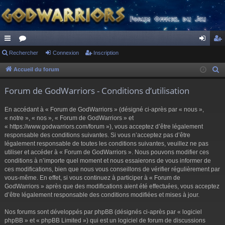
ac
Rechercher
or
Connexion
Inscription
on
ns
co
u
ne
cri
Accueil du forum
R
e
ur
m
xi
pti
Forum de GodWarriors - Conditions d’utilisation
c
ci
s
on
on
h
En accédant à « Forum de GodWarriors » (désigné ci-après par « nous »,
s
e
« notre », « nos », « Forum de GodWarriors » et
r
« https://www.godwarriors.com/forum »), vous acceptez d’être légalement
responsable des conditions suivantes. Si vous n’acceptez pas d’être
c
légalement responsable de toutes les conditions suivantes, veuillez ne pas
h
utiliser et accéder à « Forum de GodWarriors ». Nous pouvons modifier ces
e
conditions à n’importe quel moment et nous essaierons de vous informer de
r
ces modifications, bien que nous vous conseillons de vérifier régulièrement par
vous-même. En effet, si vous continuez à participer à « Forum de
GodWarriors » après que des modifications aient été effectuées, vous acceptez
d’être légalement responsable des conditions modifiées et mises à jour.
Nos forums sont développés par phpBB (désignés ci-après par « logiciel
phpBB » et « phpBB Limited ») qui est un logiciel de forum de discussions