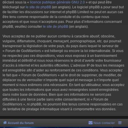
déclaré sous la «
licence publique générale GNU 2.0
» et qui peut être
téléchargé sur
le site de phpBB
(en anglais). Le logiciel phpBB a pour seul but
de faciliter les discussions sur internet et phpBB Limited ne peut en aucun cas
être tenu comme responsable de la conduite et du contenu que nous
acceptons et que nous n’acceptons pas. Pour plus d’informations concernant
phpBB, veuillez consulter
le site de phpBB
(en anglais).
Vous acceptez de ne publier aucun contenu à caractère abusif, obscène,
vulgaire, diffamatoire, choquant, menaçant, pornographique, etc. qui pourrait
transgresser la législation de votre pays, du pays dans lequel le serveur de
« Forum de GodWarriors » est hébergé ou encore la loi internationale. Si vous
ne respectez pas ces dispositions, vous vous exposez à un bannissement
immédiat et définitif et nous nous réservons le droit d’avertir votre fournisseur
d’accès à internet et les autorités officielles. L’adresse IP de tous les messages
est enregistrée afin d’aider au renforcement de ces conditions. Vous acceptez
le fait que « Forum de GodWarriors » ait le droit de supprimer, de modifier, de
déplacer ou de verrouiller n’importe quel sujet et message à n’importe quel
moment si nous estimons cela nécessaire. En tant qu’utilisateur, vous acceptez
que toutes les informations que vous avez renseignées soient enregistrées
dans notre base de données. Bien que ces informations ne seront pas
diffusées à une tierce partie sans votre consentement, ni « Forum de
GodWarriors », ni phpBB, ne pourront être tenus comme responsables en cas
de tentative de piratage informatique visant à compromettre vos données.
Accueil du forum
Nous contacter