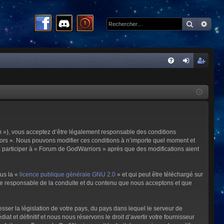
Recherc
Rech
R
FA
on
ns
Q
ne
cri
xi
pti
on
on
m »), vous acceptez d’être légalement responsable des conditions
riors ». Nous pouvons modifier ces conditions à n’importe quel moment et
à participer à « Forum de GodWarriors » après que des modifications aient
ous la «
licence publique générale GNU 2.0
» et qui peut être téléchargé sur
omme responsable de la conduite et du contenu que nous acceptons et que
sser la législation de votre pays, du pays dans lequel le serveur de
et définitif et nous nous réservons le droit d’avertir votre fournisseur