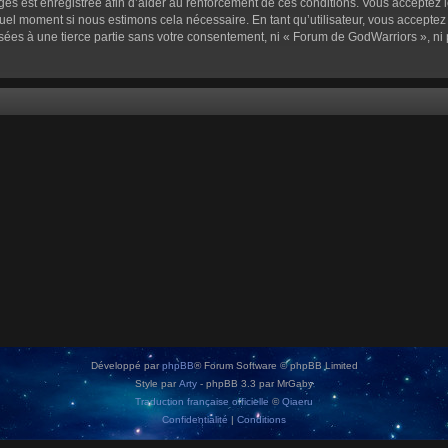
sages est enregistrée afin d’aider au renforcement de ces conditions. Vous acceptez l
quel moment si nous estimons cela nécessaire. En tant qu’utilisateur, vous accepte
sées à une tierce partie sans votre consentement, ni « Forum de GodWarriors », n
Développé par
phpBB
® Forum Software © phpBB Limited
Style par
Arty
- phpBB 3.3 par MrGaby
Traduction française officielle
©
Qiaeru
Confidentialité
|
Conditions