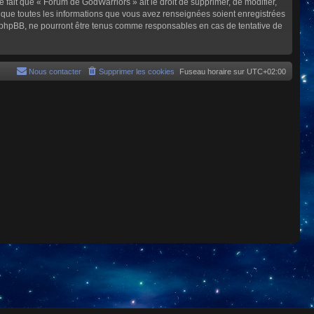
e fait que « Forum de GodWarriors » ait le droit de supprimer, de modifier,
z que toutes les informations que vous avez renseignées soient enregistrées
i phpBB, ne pourront être tenus comme responsables en cas de tentative de
Nous contacter
Supprimer les cookies
Fuseau horaire sur
UTC+02:00