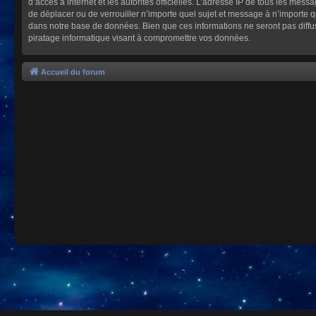
d’accès à internet et les autorités officielles. L’adresse IP de tous les mes
de déplacer ou de verrouiller n’importe quel sujet et message à n’importe 
dans notre base de données. Bien que ces informations ne seront pas diffu
piratage informatique visant à compromettre vos données.
Accueil du forum