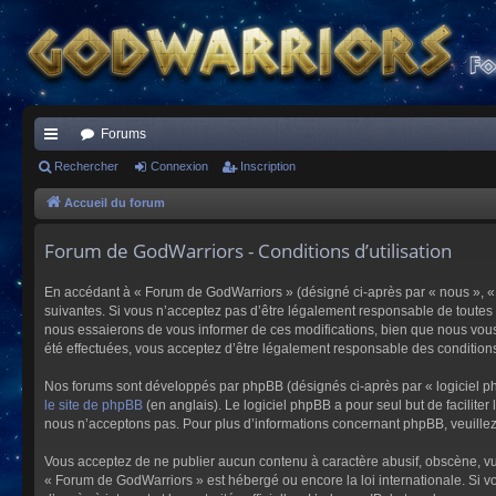
Forums
ac
Rechercher
Connexion
Inscription
co
Accueil du forum
ur
Forum de GodWarriors - Conditions d’utilisation
ci
En accédant à « Forum de GodWarriors » (désigné ci-après par « nous », « 
s
suivantes. Si vous n’acceptez pas d’être légalement responsable de toutes 
nous essaierons de vous informer de ces modifications, bien que nous vous 
été effectuées, vous acceptez d’être légalement responsable des conditions
Nos forums sont développés par phpBB (désignés ci-après par « logiciel ph
le site de phpBB
(en anglais). Le logiciel phpBB a pour seul but de facilit
nous n’acceptons pas. Pour plus d’informations concernant phpBB, veuille
Vous acceptez de ne publier aucun contenu à caractère abusif, obscène, vulg
« Forum de GodWarriors » est hébergé ou encore la loi internationale. Si vo