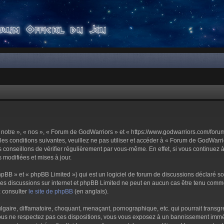
notre », « nos », « Forum de GodWarriors » et « https://www.godwarriors.com/foru
les conditions suivantes, veuillez ne pas utiliser et accéder à « Forum de GodWar
conseillons de vérifier régulièrement par vous-même. En effet, si vous continuez 
 modifiées et mises à jour.
pBB » et « phpBB Limited ») qui est un logiciel de forum de discussions déclaré s
er les discussions sur internet et phpBB Limited ne peut en aucun cas être tenu c
z consulter
le site de phpBB
(en anglais).
aire, diffamatoire, choquant, menaçant, pornographique, etc. qui pourrait transgre
us ne respectez pas ces dispositions, vous vous exposez à un bannissement immédiat 