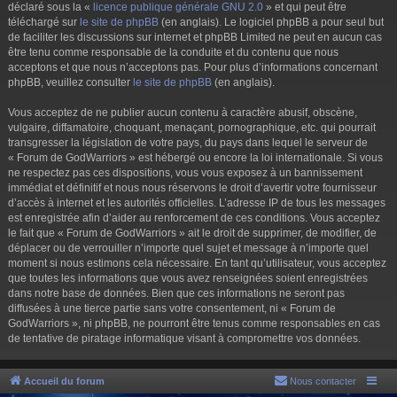
déclaré sous la «
licence publique générale GNU 2.0
» et qui peut être
téléchargé sur
le site de phpBB
(en anglais). Le logiciel phpBB a pour seul but
de faciliter les discussions sur internet et phpBB Limited ne peut en aucun cas
être tenu comme responsable de la conduite et du contenu que nous
acceptons et que nous n’acceptons pas. Pour plus d’informations concernant
phpBB, veuillez consulter
le site de phpBB
(en anglais).
Vous acceptez de ne publier aucun contenu à caractère abusif, obscène,
vulgaire, diffamatoire, choquant, menaçant, pornographique, etc. qui pourrait
transgresser la législation de votre pays, du pays dans lequel le serveur de
« Forum de GodWarriors » est hébergé ou encore la loi internationale. Si vous
ne respectez pas ces dispositions, vous vous exposez à un bannissement
immédiat et définitif et nous nous réservons le droit d’avertir votre fournisseur
d’accès à internet et les autorités officielles. L’adresse IP de tous les messages
est enregistrée afin d’aider au renforcement de ces conditions. Vous acceptez
le fait que « Forum de GodWarriors » ait le droit de supprimer, de modifier, de
déplacer ou de verrouiller n’importe quel sujet et message à n’importe quel
moment si nous estimons cela nécessaire. En tant qu’utilisateur, vous acceptez
que toutes les informations que vous avez renseignées soient enregistrées
dans notre base de données. Bien que ces informations ne seront pas
diffusées à une tierce partie sans votre consentement, ni « Forum de
GodWarriors », ni phpBB, ne pourront être tenus comme responsables en cas
de tentative de piratage informatique visant à compromettre vos données.
Accueil du forum
Nous contacter