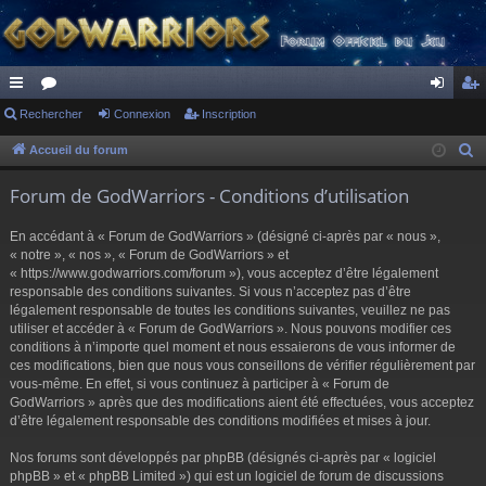
ac
Rechercher
or
Connexion
Inscription
on
ns
co
u
ne
cri
Accueil du forum
R
e
ur
m
xi
pti
Forum de GodWarriors - Conditions d’utilisation
c
ci
s
on
on
h
En accédant à « Forum de GodWarriors » (désigné ci-après par « nous »,
s
e
« notre », « nos », « Forum de GodWarriors » et
r
« https://www.godwarriors.com/forum »), vous acceptez d’être légalement
responsable des conditions suivantes. Si vous n’acceptez pas d’être
c
légalement responsable de toutes les conditions suivantes, veuillez ne pas
h
utiliser et accéder à « Forum de GodWarriors ». Nous pouvons modifier ces
e
conditions à n’importe quel moment et nous essaierons de vous informer de
r
ces modifications, bien que nous vous conseillons de vérifier régulièrement par
vous-même. En effet, si vous continuez à participer à « Forum de
GodWarriors » après que des modifications aient été effectuées, vous acceptez
d’être légalement responsable des conditions modifiées et mises à jour.
Nos forums sont développés par phpBB (désignés ci-après par « logiciel
phpBB » et « phpBB Limited ») qui est un logiciel de forum de discussions