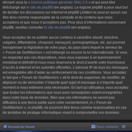
déclaré sous la «
licence publique générale GNU 2.0
» et qui peut être
téléchargé sur
le site de phpBB
(en anglais). Le logiciel phpBB a pour seul but
de faciliter les discussions sur internet et phpBB Limited ne peut en aucun cas
être tenu comme responsable de la conduite et du contenu que nous
acceptons et que nous n’acceptons pas. Pour plus d’informations concernant
phpBB, veuillez consulter
le site de phpBB
(en anglais).
Vous acceptez de ne publier aucun contenu à caractère abusif, obscène,
vulgaire, diffamatoire, choquant, menaçant, pornographique, etc. qui pourrait
transgresser la législation de votre pays, du pays dans lequel le serveur de
« Forum de GodWarriors » est hébergé ou encore la loi internationale. Si vous
ne respectez pas ces dispositions, vous vous exposez à un bannissement
immédiat et définitif et nous nous réservons le droit d’avertir votre fournisseur
d’accès à internet et les autorités officielles. L’adresse IP de tous les messages
est enregistrée afin d’aider au renforcement de ces conditions. Vous acceptez
le fait que « Forum de GodWarriors » ait le droit de supprimer, de modifier, de
déplacer ou de verrouiller n’importe quel sujet et message à n’importe quel
moment si nous estimons cela nécessaire. En tant qu’utilisateur, vous acceptez
que toutes les informations que vous avez renseignées soient enregistrées
dans notre base de données. Bien que ces informations ne seront pas
diffusées à une tierce partie sans votre consentement, ni « Forum de
GodWarriors », ni phpBB, ne pourront être tenus comme responsables en cas
de tentative de piratage informatique visant à compromettre vos données.
Accueil du forum
Nous contacter