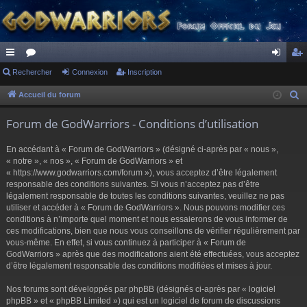
ac
Rechercher
or
Connexion
Inscription
on
ns
co
u
ne
cri
Accueil du forum
R
e
ur
m
xi
pti
Forum de GodWarriors - Conditions d’utilisation
c
ci
s
on
on
h
En accédant à « Forum de GodWarriors » (désigné ci-après par « nous »,
s
e
« notre », « nos », « Forum de GodWarriors » et
r
« https://www.godwarriors.com/forum »), vous acceptez d’être légalement
responsable des conditions suivantes. Si vous n’acceptez pas d’être
c
légalement responsable de toutes les conditions suivantes, veuillez ne pas
h
utiliser et accéder à « Forum de GodWarriors ». Nous pouvons modifier ces
e
conditions à n’importe quel moment et nous essaierons de vous informer de
r
ces modifications, bien que nous vous conseillons de vérifier régulièrement par
vous-même. En effet, si vous continuez à participer à « Forum de
GodWarriors » après que des modifications aient été effectuées, vous acceptez
d’être légalement responsable des conditions modifiées et mises à jour.
Nos forums sont développés par phpBB (désignés ci-après par « logiciel
phpBB » et « phpBB Limited ») qui est un logiciel de forum de discussions