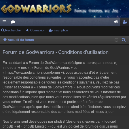
ac
Rechercher
or
Connexion
Inscription
on
ns
co
u
ne
cri
Accueil du forum
R
e
ur
m
xi
pti
Forum de GodWarriors - Conditions d’utilisation
c
ci
s
on
on
h
En accédant à « Forum de GodWarriors » (désigné ci-après par « nous »,
s
e
« notre », « nos », « Forum de GodWarriors » et
r
« https://www.godwarriors.com/forum »), vous acceptez d’être légalement
responsable des conditions suivantes. Si vous n’acceptez pas d’être
c
légalement responsable de toutes les conditions suivantes, veuillez ne pas
h
utiliser et accéder à « Forum de GodWarriors ». Nous pouvons modifier ces
e
conditions à n’importe quel moment et nous essaierons de vous informer de
r
ces modifications, bien que nous vous conseillons de vérifier régulièrement par
vous-même. En effet, si vous continuez à participer à « Forum de
GodWarriors » après que des modifications aient été effectuées, vous acceptez
d’être légalement responsable des conditions modifiées et mises à jour.
Nos forums sont développés par phpBB (désignés ci-après par « logiciel
phpBB » et « phpBB Limited ») qui est un logiciel de forum de discussions