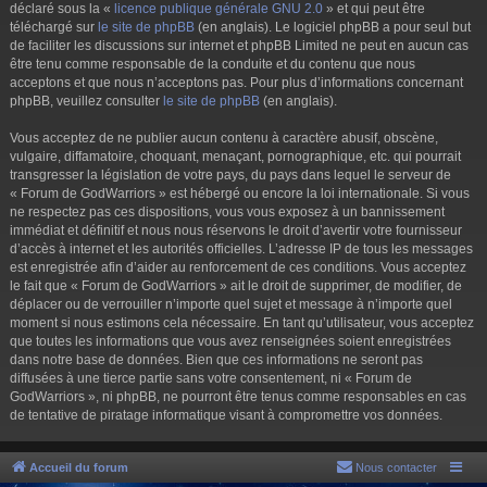
déclaré sous la «
licence publique générale GNU 2.0
» et qui peut être
téléchargé sur
le site de phpBB
(en anglais). Le logiciel phpBB a pour seul but
de faciliter les discussions sur internet et phpBB Limited ne peut en aucun cas
être tenu comme responsable de la conduite et du contenu que nous
acceptons et que nous n’acceptons pas. Pour plus d’informations concernant
phpBB, veuillez consulter
le site de phpBB
(en anglais).
Vous acceptez de ne publier aucun contenu à caractère abusif, obscène,
vulgaire, diffamatoire, choquant, menaçant, pornographique, etc. qui pourrait
transgresser la législation de votre pays, du pays dans lequel le serveur de
« Forum de GodWarriors » est hébergé ou encore la loi internationale. Si vous
ne respectez pas ces dispositions, vous vous exposez à un bannissement
immédiat et définitif et nous nous réservons le droit d’avertir votre fournisseur
d’accès à internet et les autorités officielles. L’adresse IP de tous les messages
est enregistrée afin d’aider au renforcement de ces conditions. Vous acceptez
le fait que « Forum de GodWarriors » ait le droit de supprimer, de modifier, de
déplacer ou de verrouiller n’importe quel sujet et message à n’importe quel
moment si nous estimons cela nécessaire. En tant qu’utilisateur, vous acceptez
que toutes les informations que vous avez renseignées soient enregistrées
dans notre base de données. Bien que ces informations ne seront pas
diffusées à une tierce partie sans votre consentement, ni « Forum de
GodWarriors », ni phpBB, ne pourront être tenus comme responsables en cas
de tentative de piratage informatique visant à compromettre vos données.
Accueil du forum
Nous contacter