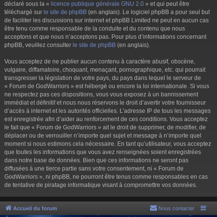
déclaré sous la «
licence publique générale GNU 2.0
» et qui peut être
téléchargé sur
le site de phpBB
(en anglais). Le logiciel phpBB a pour seul but
de faciliter les discussions sur internet et phpBB Limited ne peut en aucun cas
être tenu comme responsable de la conduite et du contenu que nous
acceptons et que nous n’acceptons pas. Pour plus d’informations concernant
phpBB, veuillez consulter
le site de phpBB
(en anglais).
Vous acceptez de ne publier aucun contenu à caractère abusif, obscène,
vulgaire, diffamatoire, choquant, menaçant, pornographique, etc. qui pourrait
transgresser la législation de votre pays, du pays dans lequel le serveur de
« Forum de GodWarriors » est hébergé ou encore la loi internationale. Si vous
ne respectez pas ces dispositions, vous vous exposez à un bannissement
immédiat et définitif et nous nous réservons le droit d’avertir votre fournisseur
d’accès à internet et les autorités officielles. L’adresse IP de tous les messages
est enregistrée afin d’aider au renforcement de ces conditions. Vous acceptez
le fait que « Forum de GodWarriors » ait le droit de supprimer, de modifier, de
déplacer ou de verrouiller n’importe quel sujet et message à n’importe quel
moment si nous estimons cela nécessaire. En tant qu’utilisateur, vous acceptez
que toutes les informations que vous avez renseignées soient enregistrées
dans notre base de données. Bien que ces informations ne seront pas
diffusées à une tierce partie sans votre consentement, ni « Forum de
GodWarriors », ni phpBB, ne pourront être tenus comme responsables en cas
de tentative de piratage informatique visant à compromettre vos données.
Accueil du forum
Nous contacter