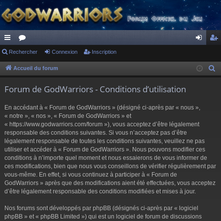
ac
Rechercher
or
Connexion
Inscription
on
ns
co
u
ne
cri
Accueil du forum
R
e
ur
m
xi
pti
Forum de GodWarriors - Conditions d’utilisation
c
ci
s
on
on
h
En accédant à « Forum de GodWarriors » (désigné ci-après par « nous »,
s
e
« notre », « nos », « Forum de GodWarriors » et
r
« https://www.godwarriors.com/forum »), vous acceptez d’être légalement
responsable des conditions suivantes. Si vous n’acceptez pas d’être
c
légalement responsable de toutes les conditions suivantes, veuillez ne pas
h
utiliser et accéder à « Forum de GodWarriors ». Nous pouvons modifier ces
e
conditions à n’importe quel moment et nous essaierons de vous informer de
r
ces modifications, bien que nous vous conseillons de vérifier régulièrement par
vous-même. En effet, si vous continuez à participer à « Forum de
GodWarriors » après que des modifications aient été effectuées, vous acceptez
d’être légalement responsable des conditions modifiées et mises à jour.
Nos forums sont développés par phpBB (désignés ci-après par « logiciel
phpBB » et « phpBB Limited ») qui est un logiciel de forum de discussions