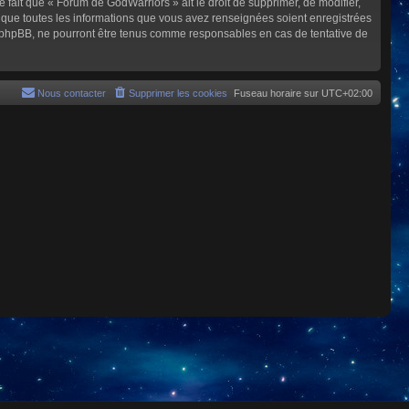
e fait que « Forum de GodWarriors » ait le droit de supprimer, de modifier,
z que toutes les informations que vous avez renseignées soient enregistrées
i phpBB, ne pourront être tenus comme responsables en cas de tentative de
Nous contacter
Supprimer les cookies
Fuseau horaire sur
UTC+02:00