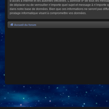
d’accès à internet et les autorités officielles. L’adresse IP de tous les mes
de déplacer ou de verrouiller n’importe quel sujet et message à n’importe 
dans notre base de données. Bien que ces informations ne seront pas diffu
piratage informatique visant à compromettre vos données.
Accueil du forum