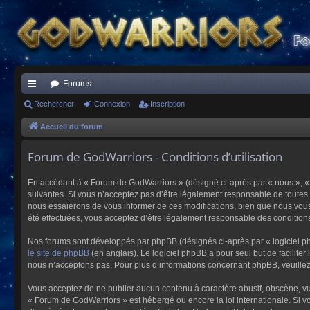
Forums
ac
Rechercher
Connexion
Inscription
co
Accueil du forum
ur
Forum de GodWarriors - Conditions d’utilisation
ci
En accédant à « Forum de GodWarriors » (désigné ci-après par « nous », « 
s
suivantes. Si vous n’acceptez pas d’être légalement responsable de toutes 
nous essaierons de vous informer de ces modifications, bien que nous vous 
été effectuées, vous acceptez d’être légalement responsable des conditions
Nos forums sont développés par phpBB (désignés ci-après par « logiciel ph
le site de phpBB
(en anglais). Le logiciel phpBB a pour seul but de facilit
nous n’acceptons pas. Pour plus d’informations concernant phpBB, veuille
Vous acceptez de ne publier aucun contenu à caractère abusif, obscène, vulg
« Forum de GodWarriors » est hébergé ou encore la loi internationale. Si vo