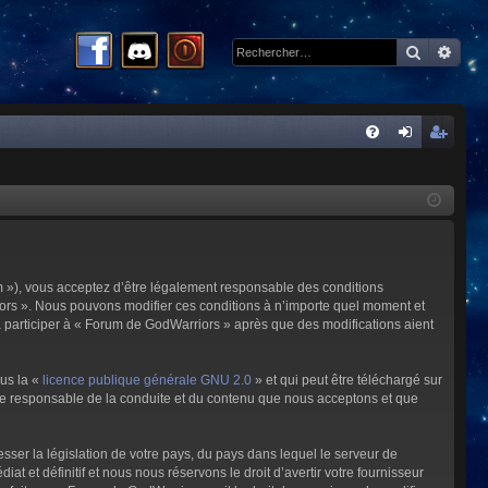
Recherc
Rech
R
FA
on
ns
Q
ne
cri
xi
pti
on
on
m »), vous acceptez d’être légalement responsable des conditions
riors ». Nous pouvons modifier ces conditions à n’importe quel moment et
à participer à « Forum de GodWarriors » après que des modifications aient
ous la «
licence publique générale GNU 2.0
» et qui peut être téléchargé sur
omme responsable de la conduite et du contenu que nous acceptons et que
sser la législation de votre pays, du pays dans lequel le serveur de
et définitif et nous nous réservons le droit d’avertir votre fournisseur