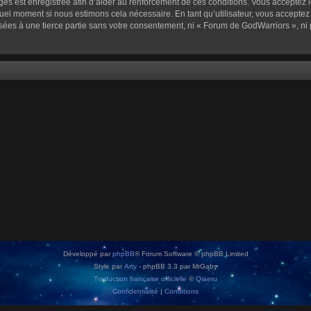
sages est enregistrée afin d’aider au renforcement de ces conditions. Vous acceptez l
quel moment si nous estimons cela nécessaire. En tant qu’utilisateur, vous accepte
sées à une tierce partie sans votre consentement, ni « Forum de GodWarriors », n
Développé par
phpBB
® Forum Software © phpBB Limited
Style par
Arty
- phpBB 3.3 par MrGaby
Traduction française officielle
©
Qiaeru
Confidentialité
|
Conditions