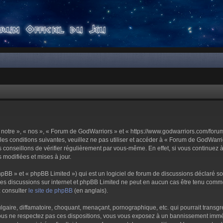
notre », « nos », « Forum de GodWarriors » et « https://www.godwarriors.com/foru
les conditions suivantes, veuillez ne pas utiliser et accéder à « Forum de GodWar
conseillons de vérifier régulièrement par vous-même. En effet, si vous continuez 
 modifiées et mises à jour.
pBB » et « phpBB Limited ») qui est un logiciel de forum de discussions déclaré s
er les discussions sur internet et phpBB Limited ne peut en aucun cas être tenu c
z consulter
le site de phpBB
(en anglais).
aire, diffamatoire, choquant, menaçant, pornographique, etc. qui pourrait transgre
us ne respectez pas ces dispositions, vous vous exposez à un bannissement immédiat 