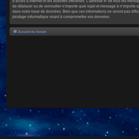
d’accès à internet et les autorités officielles. L’adresse IP de tous les mes
de déplacer ou de verrouiller n’importe quel sujet et message à n’importe 
dans notre base de données. Bien que ces informations ne seront pas diffu
piratage informatique visant à compromettre vos données.
Accueil du forum