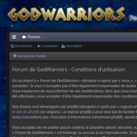
Forums
ac
Rechercher
Connexion
Inscription
co
Accueil du forum
ur
Forum de GodWarriors - Conditions d’utilisation
ci
En accédant à « Forum de GodWarriors » (désigné ci-après par « nous », « 
s
suivantes. Si vous n’acceptez pas d’être légalement responsable de toutes 
nous essaierons de vous informer de ces modifications, bien que nous vous 
été effectuées, vous acceptez d’être légalement responsable des conditions
Nos forums sont développés par phpBB (désignés ci-après par « logiciel ph
le site de phpBB
(en anglais). Le logiciel phpBB a pour seul but de facilit
nous n’acceptons pas. Pour plus d’informations concernant phpBB, veuille
Vous acceptez de ne publier aucun contenu à caractère abusif, obscène, vulg
« Forum de GodWarriors » est hébergé ou encore la loi internationale. Si vo