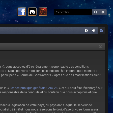
Recherc
Rech
R
FA
on
ns
Q
ne
cri
xi
pti
on
on
m »), vous acceptez d’être légalement responsable des conditions
riors ». Nous pouvons modifier ces conditions à n’importe quel moment et
à participer à « Forum de GodWarriors » après que des modifications aient
ous la «
licence publique générale GNU 2.0
» et qui peut être téléchargé sur
omme responsable de la conduite et du contenu que nous acceptons et que
sser la législation de votre pays, du pays dans lequel le serveur de
et définitif et nous nous réservons le droit d’avertir votre fournisseur