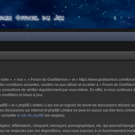
notre », « nos », « Forum de GodWarriors » et « https://www.godwarriors.com/foru
les conditions suivantes, veuillez ne pas utiliser et accéder à « Forum de GodWar
conseillons de vérifier régulièrement par vous-même. En effet, si vous continuez 
 modifiées et mises à jour.
pBB » et « phpBB Limited ») qui est un logiciel de forum de discussions déclaré s
er les discussions sur internet et phpBB Limited ne peut en aucun cas être tenu c
z consulter
le site de phpBB
(en anglais).
aire, diffamatoire, choquant, menaçant, pornographique, etc. qui pourrait transgre
us ne respectez pas ces dispositions, vous vous exposez à un bannissement immédiat 