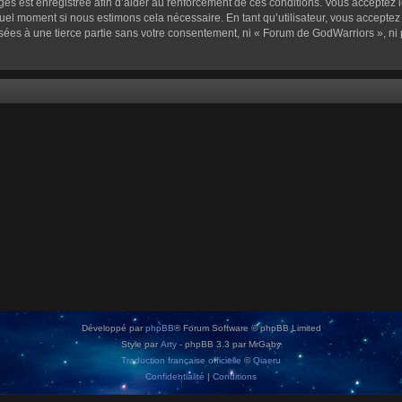
sages est enregistrée afin d’aider au renforcement de ces conditions. Vous acceptez l
quel moment si nous estimons cela nécessaire. En tant qu’utilisateur, vous accepte
sées à une tierce partie sans votre consentement, ni « Forum de GodWarriors », n
Développé par
phpBB
® Forum Software © phpBB Limited
Style par
Arty
- phpBB 3.3 par MrGaby
Traduction française officielle
©
Qiaeru
Confidentialité
|
Conditions