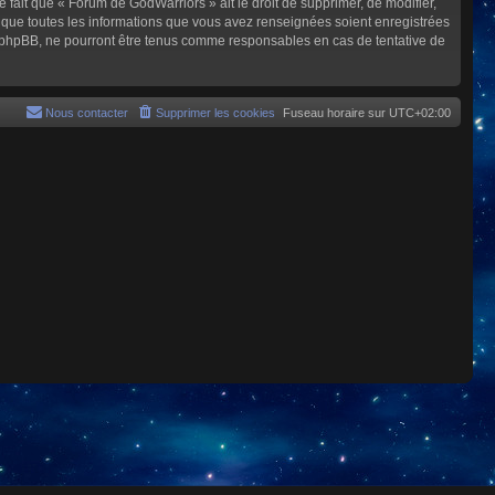
e fait que « Forum de GodWarriors » ait le droit de supprimer, de modifier,
z que toutes les informations que vous avez renseignées soient enregistrées
i phpBB, ne pourront être tenus comme responsables en cas de tentative de
Nous contacter
Supprimer les cookies
Fuseau horaire sur
UTC+02:00