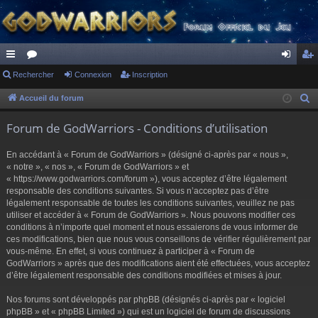
ac
Rechercher
or
Connexion
Inscription
on
ns
co
u
ne
cri
Accueil du forum
R
e
ur
m
xi
pti
Forum de GodWarriors - Conditions d’utilisation
c
ci
s
on
on
h
En accédant à « Forum de GodWarriors » (désigné ci-après par « nous »,
s
e
« notre », « nos », « Forum de GodWarriors » et
r
« https://www.godwarriors.com/forum »), vous acceptez d’être légalement
responsable des conditions suivantes. Si vous n’acceptez pas d’être
c
légalement responsable de toutes les conditions suivantes, veuillez ne pas
h
utiliser et accéder à « Forum de GodWarriors ». Nous pouvons modifier ces
e
conditions à n’importe quel moment et nous essaierons de vous informer de
r
ces modifications, bien que nous vous conseillons de vérifier régulièrement par
vous-même. En effet, si vous continuez à participer à « Forum de
GodWarriors » après que des modifications aient été effectuées, vous acceptez
d’être légalement responsable des conditions modifiées et mises à jour.
Nos forums sont développés par phpBB (désignés ci-après par « logiciel
phpBB » et « phpBB Limited ») qui est un logiciel de forum de discussions