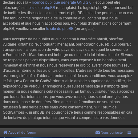
déclaré sous la «
licence publique générale GNU 2.0
» et qui peut être
téléchargé sur
le site de phpBB
(en anglais). Le logiciel phpBB a pour seul but
de faciliter les discussions sur internet et phpBB Limited ne peut en aucun cas
être tenu comme responsable de la conduite et du contenu que nous
acceptons et que nous n’acceptons pas. Pour plus d’informations concernant
phpBB, veuillez consulter
le site de phpBB
(en anglais).
Vous acceptez de ne publier aucun contenu à caractère abusif, obscène,
vulgaire, diffamatoire, choquant, menaçant, pornographique, etc. qui pourrait
transgresser la législation de votre pays, du pays dans lequel le serveur de
« Forum de GodWarriors » est hébergé ou encore la loi internationale. Si vous
ne respectez pas ces dispositions, vous vous exposez à un bannissement
immédiat et définitif et nous nous réservons le droit d’avertir votre fournisseur
d’accès à internet et les autorités officielles. L’adresse IP de tous les messages
est enregistrée afin d’aider au renforcement de ces conditions. Vous acceptez
le fait que « Forum de GodWarriors » ait le droit de supprimer, de modifier, de
déplacer ou de verrouiller n’importe quel sujet et message à n’importe quel
moment si nous estimons cela nécessaire. En tant qu’utilisateur, vous acceptez
que toutes les informations que vous avez renseignées soient enregistrées
dans notre base de données. Bien que ces informations ne seront pas
diffusées à une tierce partie sans votre consentement, ni « Forum de
GodWarriors », ni phpBB, ne pourront être tenus comme responsables en cas
de tentative de piratage informatique visant à compromettre vos données.
Accueil du forum
Nous contacter