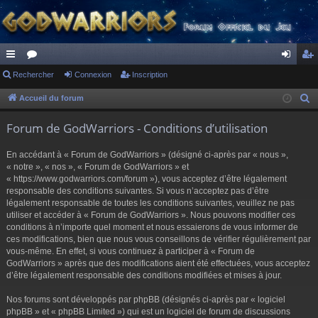
ac
Rechercher
or
Connexion
Inscription
on
ns
co
u
ne
cri
Accueil du forum
R
e
ur
m
xi
pti
Forum de GodWarriors - Conditions d’utilisation
c
ci
s
on
on
h
En accédant à « Forum de GodWarriors » (désigné ci-après par « nous »,
s
e
« notre », « nos », « Forum de GodWarriors » et
r
« https://www.godwarriors.com/forum »), vous acceptez d’être légalement
responsable des conditions suivantes. Si vous n’acceptez pas d’être
c
légalement responsable de toutes les conditions suivantes, veuillez ne pas
h
utiliser et accéder à « Forum de GodWarriors ». Nous pouvons modifier ces
e
conditions à n’importe quel moment et nous essaierons de vous informer de
r
ces modifications, bien que nous vous conseillons de vérifier régulièrement par
vous-même. En effet, si vous continuez à participer à « Forum de
GodWarriors » après que des modifications aient été effectuées, vous acceptez
d’être légalement responsable des conditions modifiées et mises à jour.
Nos forums sont développés par phpBB (désignés ci-après par « logiciel
phpBB » et « phpBB Limited ») qui est un logiciel de forum de discussions