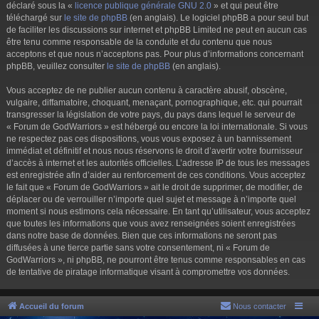
déclaré sous la «
licence publique générale GNU 2.0
» et qui peut être
téléchargé sur
le site de phpBB
(en anglais). Le logiciel phpBB a pour seul but
de faciliter les discussions sur internet et phpBB Limited ne peut en aucun cas
être tenu comme responsable de la conduite et du contenu que nous
acceptons et que nous n’acceptons pas. Pour plus d’informations concernant
phpBB, veuillez consulter
le site de phpBB
(en anglais).
Vous acceptez de ne publier aucun contenu à caractère abusif, obscène,
vulgaire, diffamatoire, choquant, menaçant, pornographique, etc. qui pourrait
transgresser la législation de votre pays, du pays dans lequel le serveur de
« Forum de GodWarriors » est hébergé ou encore la loi internationale. Si vous
ne respectez pas ces dispositions, vous vous exposez à un bannissement
immédiat et définitif et nous nous réservons le droit d’avertir votre fournisseur
d’accès à internet et les autorités officielles. L’adresse IP de tous les messages
est enregistrée afin d’aider au renforcement de ces conditions. Vous acceptez
le fait que « Forum de GodWarriors » ait le droit de supprimer, de modifier, de
déplacer ou de verrouiller n’importe quel sujet et message à n’importe quel
moment si nous estimons cela nécessaire. En tant qu’utilisateur, vous acceptez
que toutes les informations que vous avez renseignées soient enregistrées
dans notre base de données. Bien que ces informations ne seront pas
diffusées à une tierce partie sans votre consentement, ni « Forum de
GodWarriors », ni phpBB, ne pourront être tenus comme responsables en cas
de tentative de piratage informatique visant à compromettre vos données.
Accueil du forum
Nous contacter