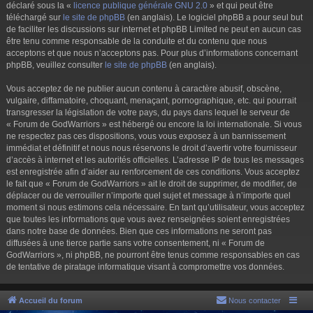
déclaré sous la «
licence publique générale GNU 2.0
» et qui peut être
téléchargé sur
le site de phpBB
(en anglais). Le logiciel phpBB a pour seul but
de faciliter les discussions sur internet et phpBB Limited ne peut en aucun cas
être tenu comme responsable de la conduite et du contenu que nous
acceptons et que nous n’acceptons pas. Pour plus d’informations concernant
phpBB, veuillez consulter
le site de phpBB
(en anglais).
Vous acceptez de ne publier aucun contenu à caractère abusif, obscène,
vulgaire, diffamatoire, choquant, menaçant, pornographique, etc. qui pourrait
transgresser la législation de votre pays, du pays dans lequel le serveur de
« Forum de GodWarriors » est hébergé ou encore la loi internationale. Si vous
ne respectez pas ces dispositions, vous vous exposez à un bannissement
immédiat et définitif et nous nous réservons le droit d’avertir votre fournisseur
d’accès à internet et les autorités officielles. L’adresse IP de tous les messages
est enregistrée afin d’aider au renforcement de ces conditions. Vous acceptez
le fait que « Forum de GodWarriors » ait le droit de supprimer, de modifier, de
déplacer ou de verrouiller n’importe quel sujet et message à n’importe quel
moment si nous estimons cela nécessaire. En tant qu’utilisateur, vous acceptez
que toutes les informations que vous avez renseignées soient enregistrées
dans notre base de données. Bien que ces informations ne seront pas
diffusées à une tierce partie sans votre consentement, ni « Forum de
GodWarriors », ni phpBB, ne pourront être tenus comme responsables en cas
de tentative de piratage informatique visant à compromettre vos données.
Accueil du forum
Nous contacter