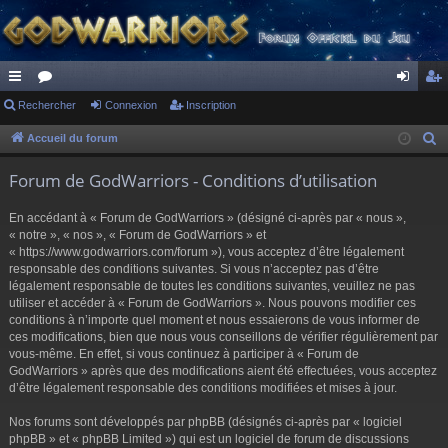
ac
Rechercher
or
Connexion
Inscription
on
ns
co
u
ne
cri
Accueil du forum
R
e
ur
m
xi
pti
Forum de GodWarriors - Conditions d’utilisation
c
ci
s
on
on
h
En accédant à « Forum de GodWarriors » (désigné ci-après par « nous »,
s
e
« notre », « nos », « Forum de GodWarriors » et
r
« https://www.godwarriors.com/forum »), vous acceptez d’être légalement
responsable des conditions suivantes. Si vous n’acceptez pas d’être
c
légalement responsable de toutes les conditions suivantes, veuillez ne pas
h
utiliser et accéder à « Forum de GodWarriors ». Nous pouvons modifier ces
e
conditions à n’importe quel moment et nous essaierons de vous informer de
r
ces modifications, bien que nous vous conseillons de vérifier régulièrement par
vous-même. En effet, si vous continuez à participer à « Forum de
GodWarriors » après que des modifications aient été effectuées, vous acceptez
d’être légalement responsable des conditions modifiées et mises à jour.
Nos forums sont développés par phpBB (désignés ci-après par « logiciel
phpBB » et « phpBB Limited ») qui est un logiciel de forum de discussions