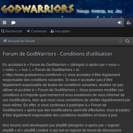
ac
Rechercher
or
Connexion
Inscription
on
ns
co
u
ne
cri
Accueil du forum
R
e
ur
m
xi
pti
Forum de GodWarriors - Conditions d’utilisation
c
ci
s
on
on
h
En accédant à « Forum de GodWarriors » (désigné ci-après par « nous »,
s
e
« notre », « nos », « Forum de GodWarriors » et
r
« https://www.godwarriors.com/forum »), vous acceptez d’être légalement
responsable des conditions suivantes. Si vous n’acceptez pas d’être
c
légalement responsable de toutes les conditions suivantes, veuillez ne pas
h
utiliser et accéder à « Forum de GodWarriors ». Nous pouvons modifier ces
e
conditions à n’importe quel moment et nous essaierons de vous informer de
r
ces modifications, bien que nous vous conseillons de vérifier régulièrement par
vous-même. En effet, si vous continuez à participer à « Forum de
GodWarriors » après que des modifications aient été effectuées, vous acceptez
d’être légalement responsable des conditions modifiées et mises à jour.
Nos forums sont développés par phpBB (désignés ci-après par « logiciel
phpBB » et « phpBB Limited ») qui est un logiciel de forum de discussions