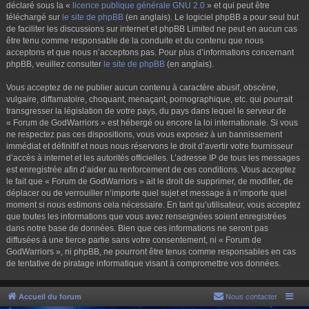
déclaré sous la «
licence publique générale GNU 2.0
» et qui peut être
téléchargé sur
le site de phpBB
(en anglais). Le logiciel phpBB a pour seul but
de faciliter les discussions sur internet et phpBB Limited ne peut en aucun cas
être tenu comme responsable de la conduite et du contenu que nous
acceptons et que nous n’acceptons pas. Pour plus d’informations concernant
phpBB, veuillez consulter
le site de phpBB
(en anglais).
Vous acceptez de ne publier aucun contenu à caractère abusif, obscène,
vulgaire, diffamatoire, choquant, menaçant, pornographique, etc. qui pourrait
transgresser la législation de votre pays, du pays dans lequel le serveur de
« Forum de GodWarriors » est hébergé ou encore la loi internationale. Si vous
ne respectez pas ces dispositions, vous vous exposez à un bannissement
immédiat et définitif et nous nous réservons le droit d’avertir votre fournisseur
d’accès à internet et les autorités officielles. L’adresse IP de tous les messages
est enregistrée afin d’aider au renforcement de ces conditions. Vous acceptez
le fait que « Forum de GodWarriors » ait le droit de supprimer, de modifier, de
déplacer ou de verrouiller n’importe quel sujet et message à n’importe quel
moment si nous estimons cela nécessaire. En tant qu’utilisateur, vous acceptez
que toutes les informations que vous avez renseignées soient enregistrées
dans notre base de données. Bien que ces informations ne seront pas
diffusées à une tierce partie sans votre consentement, ni « Forum de
GodWarriors », ni phpBB, ne pourront être tenus comme responsables en cas
de tentative de piratage informatique visant à compromettre vos données.
Accueil du forum
Nous contacter