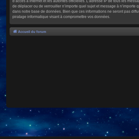
d’accès à internet et les autorités officielles. L’adresse IP de tous les mes
de déplacer ou de verrouiller n’importe quel sujet et message à n’importe 
dans notre base de données. Bien que ces informations ne seront pas diffu
piratage informatique visant à compromettre vos données.
Accueil du forum