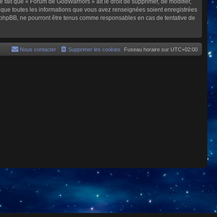
e fait que « Forum de GodWarriors » ait le droit de supprimer, de modifier,
z que toutes les informations que vous avez renseignées soient enregistrées
i phpBB, ne pourront être tenus comme responsables en cas de tentative de
Nous contacter
Supprimer les cookies
Fuseau horaire sur
UTC+02:00