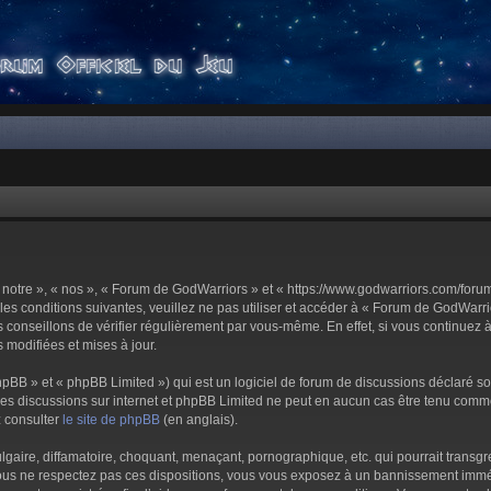
notre », « nos », « Forum de GodWarriors » et « https://www.godwarriors.com/foru
les conditions suivantes, veuillez ne pas utiliser et accéder à « Forum de GodWar
conseillons de vérifier régulièrement par vous-même. En effet, si vous continuez 
 modifiées et mises à jour.
pBB » et « phpBB Limited ») qui est un logiciel de forum de discussions déclaré s
er les discussions sur internet et phpBB Limited ne peut en aucun cas être tenu c
z consulter
le site de phpBB
(en anglais).
aire, diffamatoire, choquant, menaçant, pornographique, etc. qui pourrait transgre
us ne respectez pas ces dispositions, vous vous exposez à un bannissement immédiat 