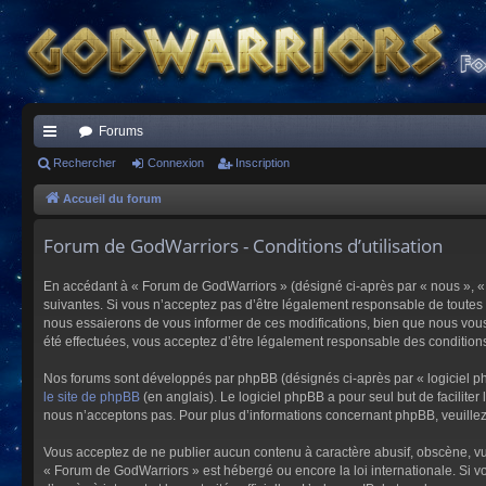
Forums
ac
Rechercher
Connexion
Inscription
co
Accueil du forum
ur
Forum de GodWarriors - Conditions d’utilisation
ci
En accédant à « Forum de GodWarriors » (désigné ci-après par « nous », « 
s
suivantes. Si vous n’acceptez pas d’être légalement responsable de toutes 
nous essaierons de vous informer de ces modifications, bien que nous vous 
été effectuées, vous acceptez d’être légalement responsable des conditions
Nos forums sont développés par phpBB (désignés ci-après par « logiciel ph
le site de phpBB
(en anglais). Le logiciel phpBB a pour seul but de facilit
nous n’acceptons pas. Pour plus d’informations concernant phpBB, veuille
Vous acceptez de ne publier aucun contenu à caractère abusif, obscène, vulg
« Forum de GodWarriors » est hébergé ou encore la loi internationale. Si vo