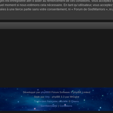
sages est enregistrée afin d’aider au renforcement de ces conditions. Vous acceptez l
quel moment si nous estimons cela nécessaire. En tant qu’utilisateur, vous accepte
sées à une tierce partie sans votre consentement, ni « Forum de GodWarriors », n
Développé par
phpBB
® Forum Software © phpBB Limited
Style par
Arty
- phpBB 3.3 par MrGaby
Traduction française officielle
©
Qiaeru
Confidentialité
|
Conditions