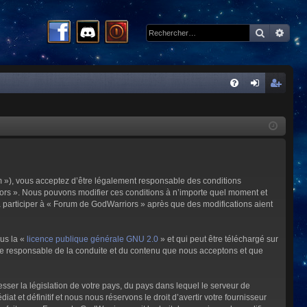
Recherc
Rech
R
FA
on
ns
Q
ne
cri
xi
pti
on
on
m »), vous acceptez d’être légalement responsable des conditions
riors ». Nous pouvons modifier ces conditions à n’importe quel moment et
à participer à « Forum de GodWarriors » après que des modifications aient
ous la «
licence publique générale GNU 2.0
» et qui peut être téléchargé sur
omme responsable de la conduite et du contenu que nous acceptons et que
sser la législation de votre pays, du pays dans lequel le serveur de
et définitif et nous nous réservons le droit d’avertir votre fournisseur