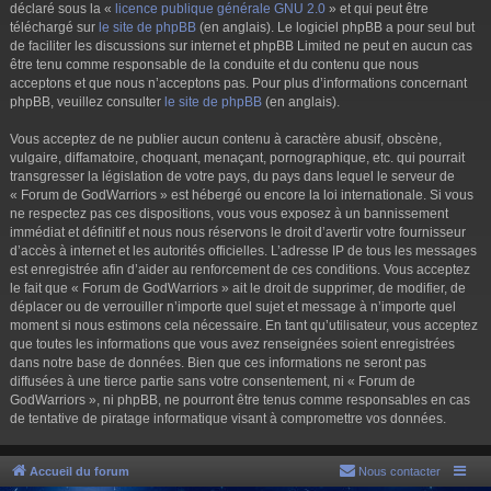
déclaré sous la «
licence publique générale GNU 2.0
» et qui peut être
téléchargé sur
le site de phpBB
(en anglais). Le logiciel phpBB a pour seul but
de faciliter les discussions sur internet et phpBB Limited ne peut en aucun cas
être tenu comme responsable de la conduite et du contenu que nous
acceptons et que nous n’acceptons pas. Pour plus d’informations concernant
phpBB, veuillez consulter
le site de phpBB
(en anglais).
Vous acceptez de ne publier aucun contenu à caractère abusif, obscène,
vulgaire, diffamatoire, choquant, menaçant, pornographique, etc. qui pourrait
transgresser la législation de votre pays, du pays dans lequel le serveur de
« Forum de GodWarriors » est hébergé ou encore la loi internationale. Si vous
ne respectez pas ces dispositions, vous vous exposez à un bannissement
immédiat et définitif et nous nous réservons le droit d’avertir votre fournisseur
d’accès à internet et les autorités officielles. L’adresse IP de tous les messages
est enregistrée afin d’aider au renforcement de ces conditions. Vous acceptez
le fait que « Forum de GodWarriors » ait le droit de supprimer, de modifier, de
déplacer ou de verrouiller n’importe quel sujet et message à n’importe quel
moment si nous estimons cela nécessaire. En tant qu’utilisateur, vous acceptez
que toutes les informations que vous avez renseignées soient enregistrées
dans notre base de données. Bien que ces informations ne seront pas
diffusées à une tierce partie sans votre consentement, ni « Forum de
GodWarriors », ni phpBB, ne pourront être tenus comme responsables en cas
de tentative de piratage informatique visant à compromettre vos données.
Accueil du forum
Nous contacter