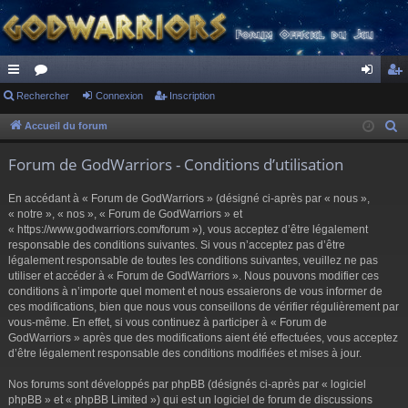
ac
Rechercher
or
Connexion
Inscription
on
ns
co
u
ne
cri
Accueil du forum
R
e
ur
m
xi
pti
Forum de GodWarriors - Conditions d’utilisation
c
ci
s
on
on
h
En accédant à « Forum de GodWarriors » (désigné ci-après par « nous »,
s
e
« notre », « nos », « Forum de GodWarriors » et
r
« https://www.godwarriors.com/forum »), vous acceptez d’être légalement
responsable des conditions suivantes. Si vous n’acceptez pas d’être
c
légalement responsable de toutes les conditions suivantes, veuillez ne pas
h
utiliser et accéder à « Forum de GodWarriors ». Nous pouvons modifier ces
e
conditions à n’importe quel moment et nous essaierons de vous informer de
r
ces modifications, bien que nous vous conseillons de vérifier régulièrement par
vous-même. En effet, si vous continuez à participer à « Forum de
GodWarriors » après que des modifications aient été effectuées, vous acceptez
d’être légalement responsable des conditions modifiées et mises à jour.
Nos forums sont développés par phpBB (désignés ci-après par « logiciel
phpBB » et « phpBB Limited ») qui est un logiciel de forum de discussions