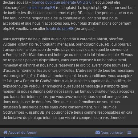
déclaré sous la «
licence publique générale GNU 2.0
» et qui peut être
téléchargé sur
le site de phpBB
(en anglais). Le logiciel phpBB a pour seul but
de faciliter les discussions sur internet et phpBB Limited ne peut en aucun cas
être tenu comme responsable de la conduite et du contenu que nous
acceptons et que nous n’acceptons pas. Pour plus d’informations concernant
phpBB, veuillez consulter
le site de phpBB
(en anglais).
Vous acceptez de ne publier aucun contenu à caractère abusif, obscène,
vulgaire, diffamatoire, choquant, menaçant, pornographique, etc. qui pourrait
transgresser la législation de votre pays, du pays dans lequel le serveur de
« Forum de GodWarriors » est hébergé ou encore la loi internationale. Si vous
ne respectez pas ces dispositions, vous vous exposez à un bannissement
immédiat et définitif et nous nous réservons le droit d’avertir votre fournisseur
d’accès à internet et les autorités officielles. L’adresse IP de tous les messages
est enregistrée afin d’aider au renforcement de ces conditions. Vous acceptez
le fait que « Forum de GodWarriors » ait le droit de supprimer, de modifier, de
déplacer ou de verrouiller n’importe quel sujet et message à n’importe quel
moment si nous estimons cela nécessaire. En tant qu’utilisateur, vous acceptez
que toutes les informations que vous avez renseignées soient enregistrées
dans notre base de données. Bien que ces informations ne seront pas
diffusées à une tierce partie sans votre consentement, ni « Forum de
GodWarriors », ni phpBB, ne pourront être tenus comme responsables en cas
de tentative de piratage informatique visant à compromettre vos données.
Accueil du forum
Nous contacter