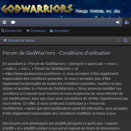
ac
Rechercher
or
Connexion
Inscription
on
ns
co
u
ne
cri
Accueil du forum
R
e
ur
m
xi
pti
Forum de GodWarriors - Conditions d’utilisation
c
ci
s
on
on
h
En accédant à « Forum de GodWarriors » (désigné ci-après par « nous »,
s
e
« notre », « nos », « Forum de GodWarriors » et
r
« https://www.godwarriors.com/forum »), vous acceptez d’être légalement
responsable des conditions suivantes. Si vous n’acceptez pas d’être
c
légalement responsable de toutes les conditions suivantes, veuillez ne pas
h
utiliser et accéder à « Forum de GodWarriors ». Nous pouvons modifier ces
e
conditions à n’importe quel moment et nous essaierons de vous informer de
r
ces modifications, bien que nous vous conseillons de vérifier régulièrement par
vous-même. En effet, si vous continuez à participer à « Forum de
GodWarriors » après que des modifications aient été effectuées, vous acceptez
d’être légalement responsable des conditions modifiées et mises à jour.
Nos forums sont développés par phpBB (désignés ci-après par « logiciel
phpBB » et « phpBB Limited ») qui est un logiciel de forum de discussions