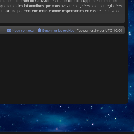
e fait que « Forum de GodWarriors » ait le droit de supprimer, de modifier,
z que toutes les informations que vous avez renseignées soient enregistrées
i phpBB, ne pourront être tenus comme responsables en cas de tentative de
Nous contacter
Supprimer les cookies
Fuseau horaire sur
UTC+02:00