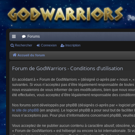
Forums
ac
Rechercher
Connexion
Inscription
co
Accueil du forum
ur
Forum de GodWarriors - Conditions d’utilisation
ci
En accédant à « Forum de GodWarriors » (désigné ci-après par « nous », « 
s
suivantes. Si vous n’acceptez pas d’être légalement responsable de toutes 
nous essaierons de vous informer de ces modifications, bien que nous vous 
été effectuées, vous acceptez d’être légalement responsable des conditions
Nos forums sont développés par phpBB (désignés ci-après par « logiciel ph
le site de phpBB
(en anglais). Le logiciel phpBB a pour seul but de facilit
nous n’acceptons pas. Pour plus d’informations concernant phpBB, veuille
Vous acceptez de ne publier aucun contenu à caractère abusif, obscène, vulg
« Forum de GodWarriors » est hébergé ou encore la loi internationale. Si vo