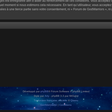
sages est enregistrée afin d’aider au renforcement de ces conditions. Vous acceptez l
quel moment si nous estimons cela nécessaire. En tant qu’utilisateur, vous accepte
sées à une tierce partie sans votre consentement, ni « Forum de GodWarriors », n
Développé par
phpBB
® Forum Software © phpBB Limited
Style par
Arty
- phpBB 3.3 par MrGaby
Traduction française officielle
©
Qiaeru
Confidentialité
|
Conditions