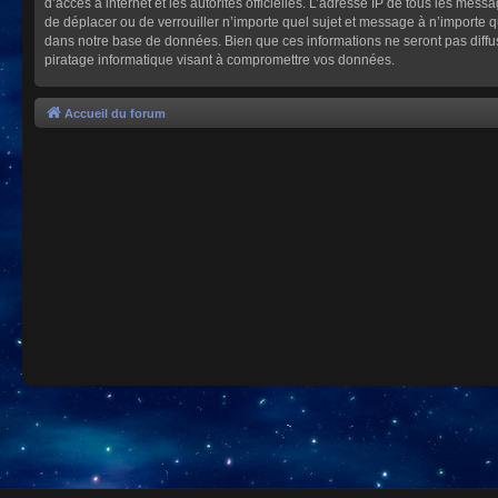
d’accès à internet et les autorités officielles. L’adresse IP de tous les mes
de déplacer ou de verrouiller n’importe quel sujet et message à n’importe 
dans notre base de données. Bien que ces informations ne seront pas diffu
piratage informatique visant à compromettre vos données.
Accueil du forum