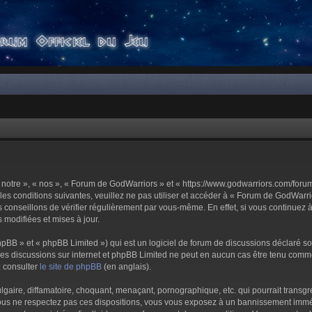
notre », « nos », « Forum de GodWarriors » et « https://www.godwarriors.com/foru
les conditions suivantes, veuillez ne pas utiliser et accéder à « Forum de GodWar
conseillons de vérifier régulièrement par vous-même. En effet, si vous continuez 
 modifiées et mises à jour.
pBB » et « phpBB Limited ») qui est un logiciel de forum de discussions déclaré s
er les discussions sur internet et phpBB Limited ne peut en aucun cas être tenu c
z consulter
le site de phpBB
(en anglais).
aire, diffamatoire, choquant, menaçant, pornographique, etc. qui pourrait transgre
us ne respectez pas ces dispositions, vous vous exposez à un bannissement immédiat 