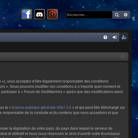
Recherc
Rech
R
FA
on
ns
Q
ne
cri
xi
pti
on
on
m »), vous acceptez d’être légalement responsable des conditions
riors ». Nous pouvons modifier ces conditions à n’importe quel moment et
à participer à « Forum de GodWarriors » après que des modifications aient
ous la «
licence publique générale GNU 2.0
» et qui peut être téléchargé sur
omme responsable de la conduite et du contenu que nous acceptons et que
sser la législation de votre pays, du pays dans lequel le serveur de
et définitif et nous nous réservons le droit d’avertir votre fournisseur