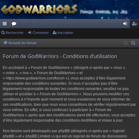
ac
Rechercher
or
Connexion
Inscription
on
ns
co
u
ne
cri
Accueil du forum
R
e
ur
m
xi
pti
Forum de GodWarriors - Conditions d’utilisation
c
ci
s
on
on
h
En accédant à « Forum de GodWarriors » (désigné ci-après par « nous »,
s
e
« notre », « nos », « Forum de GodWarriors » et
r
« https://www.godwarriors.com/forum »), vous acceptez d’être légalement
responsable des conditions suivantes. Si vous n’acceptez pas d’être
c
légalement responsable de toutes les conditions suivantes, veuillez ne pas
h
utiliser et accéder à « Forum de GodWarriors ». Nous pouvons modifier ces
e
conditions à n’importe quel moment et nous essaierons de vous informer de
r
ces modifications, bien que nous vous conseillons de vérifier régulièrement par
vous-même. En effet, si vous continuez à participer à « Forum de
GodWarriors » après que des modifications aient été effectuées, vous acceptez
d’être légalement responsable des conditions modifiées et mises à jour.
Nos forums sont développés par phpBB (désignés ci-après par « logiciel
phpBB » et « phpBB Limited ») qui est un logiciel de forum de discussions