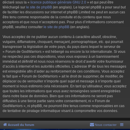
déclaré sous la «
licence publique générale GNU 2.0
» et qui peut être
téléchargé sur
le site de phpBB
(en anglais). Le logiciel phpBB a pour seul but
de faciliter les discussions sur internet et phpBB Limited ne peut en aucun cas
être tenu comme responsable de la conduite et du contenu que nous
acceptons et que nous n’acceptons pas. Pour plus d’informations concernant
phpBB, veuillez consulter
le site de phpBB
(en anglais).
Vous acceptez de ne publier aucun contenu à caractère abusif, obscène,
vulgaire, diffamatoire, choquant, menaçant, pornographique, etc. qui pourrait
transgresser la législation de votre pays, du pays dans lequel le serveur de
« Forum de GodWarriors » est hébergé ou encore la loi internationale. Si vous
ne respectez pas ces dispositions, vous vous exposez à un bannissement
immédiat et définitif et nous nous réservons le droit d’avertir votre fournisseur
d’accès à internet et les autorités officielles. L’adresse IP de tous les messages
est enregistrée afin d’aider au renforcement de ces conditions. Vous acceptez
le fait que « Forum de GodWarriors » ait le droit de supprimer, de modifier, de
déplacer ou de verrouiller n’importe quel sujet et message à n’importe quel
moment si nous estimons cela nécessaire. En tant qu’utilisateur, vous acceptez
que toutes les informations que vous avez renseignées soient enregistrées
dans notre base de données. Bien que ces informations ne seront pas
diffusées à une tierce partie sans votre consentement, ni « Forum de
GodWarriors », ni phpBB, ne pourront être tenus comme responsables en cas
de tentative de piratage informatique visant à compromettre vos données.
Accueil du forum
Nous contacter