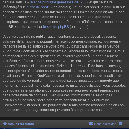
déclaré sous la «
licence publique générale GNU 2.0
» et qui peut être
téléchargé sur
le site de phpBB
(en anglais). Le logiciel phpBB a pour seul but
de faciliter les discussions sur internet et phpBB Limited ne peut en aucun cas
être tenu comme responsable de la conduite et du contenu que nous
acceptons et que nous n’acceptons pas. Pour plus d’informations concernant
phpBB, veuillez consulter
le site de phpBB
(en anglais).
Vous acceptez de ne publier aucun contenu à caractère abusif, obscène,
vulgaire, diffamatoire, choquant, menaçant, pornographique, etc. qui pourrait
transgresser la législation de votre pays, du pays dans lequel le serveur de
« Forum de GodWarriors » est hébergé ou encore la loi internationale. Si vous
ne respectez pas ces dispositions, vous vous exposez à un bannissement
immédiat et définitif et nous nous réservons le droit d’avertir votre fournisseur
d’accès à internet et les autorités officielles. L’adresse IP de tous les messages
est enregistrée afin d’aider au renforcement de ces conditions. Vous acceptez
le fait que « Forum de GodWarriors » ait le droit de supprimer, de modifier, de
déplacer ou de verrouiller n’importe quel sujet et message à n’importe quel
moment si nous estimons cela nécessaire. En tant qu’utilisateur, vous acceptez
que toutes les informations que vous avez renseignées soient enregistrées
dans notre base de données. Bien que ces informations ne seront pas
diffusées à une tierce partie sans votre consentement, ni « Forum de
GodWarriors », ni phpBB, ne pourront être tenus comme responsables en cas
de tentative de piratage informatique visant à compromettre vos données.
Accueil du forum
Nous contacter