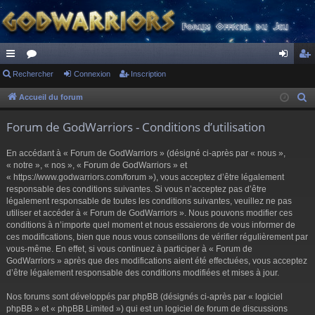
ac
Rechercher
or
Connexion
Inscription
on
ns
co
u
ne
cri
Accueil du forum
R
e
ur
m
xi
pti
Forum de GodWarriors - Conditions d’utilisation
c
ci
s
on
on
h
En accédant à « Forum de GodWarriors » (désigné ci-après par « nous »,
s
e
« notre », « nos », « Forum de GodWarriors » et
r
« https://www.godwarriors.com/forum »), vous acceptez d’être légalement
responsable des conditions suivantes. Si vous n’acceptez pas d’être
c
légalement responsable de toutes les conditions suivantes, veuillez ne pas
h
utiliser et accéder à « Forum de GodWarriors ». Nous pouvons modifier ces
e
conditions à n’importe quel moment et nous essaierons de vous informer de
r
ces modifications, bien que nous vous conseillons de vérifier régulièrement par
vous-même. En effet, si vous continuez à participer à « Forum de
GodWarriors » après que des modifications aient été effectuées, vous acceptez
d’être légalement responsable des conditions modifiées et mises à jour.
Nos forums sont développés par phpBB (désignés ci-après par « logiciel
phpBB » et « phpBB Limited ») qui est un logiciel de forum de discussions