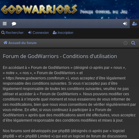
ac
Rechercher
or
Connexion
Inscription
on
ns
co
u
ne
cri
Accueil du forum
R
e
ur
m
xi
pti
Forum de GodWarriors - Conditions d’utilisation
c
ci
s
on
on
h
En accédant à « Forum de GodWarriors » (désigné ci-après par « nous »,
s
e
« notre », « nos », « Forum de GodWarriors » et
r
« https://www.godwarriors.com/forum »), vous acceptez d’être légalement
responsable des conditions suivantes. Si vous n’acceptez pas d’être
c
légalement responsable de toutes les conditions suivantes, veuillez ne pas
h
utiliser et accéder à « Forum de GodWarriors ». Nous pouvons modifier ces
e
conditions à n’importe quel moment et nous essaierons de vous informer de
r
ces modifications, bien que nous vous conseillons de vérifier régulièrement par
vous-même. En effet, si vous continuez à participer à « Forum de
GodWarriors » après que des modifications aient été effectuées, vous acceptez
d’être légalement responsable des conditions modifiées et mises à jour.
Nos forums sont développés par phpBB (désignés ci-après par « logiciel
phpBB » et « phpBB Limited ») qui est un logiciel de forum de discussions