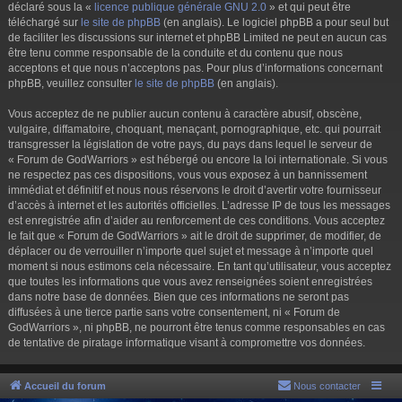
déclaré sous la «
licence publique générale GNU 2.0
» et qui peut être
téléchargé sur
le site de phpBB
(en anglais). Le logiciel phpBB a pour seul but
de faciliter les discussions sur internet et phpBB Limited ne peut en aucun cas
être tenu comme responsable de la conduite et du contenu que nous
acceptons et que nous n’acceptons pas. Pour plus d’informations concernant
phpBB, veuillez consulter
le site de phpBB
(en anglais).
Vous acceptez de ne publier aucun contenu à caractère abusif, obscène,
vulgaire, diffamatoire, choquant, menaçant, pornographique, etc. qui pourrait
transgresser la législation de votre pays, du pays dans lequel le serveur de
« Forum de GodWarriors » est hébergé ou encore la loi internationale. Si vous
ne respectez pas ces dispositions, vous vous exposez à un bannissement
immédiat et définitif et nous nous réservons le droit d’avertir votre fournisseur
d’accès à internet et les autorités officielles. L’adresse IP de tous les messages
est enregistrée afin d’aider au renforcement de ces conditions. Vous acceptez
le fait que « Forum de GodWarriors » ait le droit de supprimer, de modifier, de
déplacer ou de verrouiller n’importe quel sujet et message à n’importe quel
moment si nous estimons cela nécessaire. En tant qu’utilisateur, vous acceptez
que toutes les informations que vous avez renseignées soient enregistrées
dans notre base de données. Bien que ces informations ne seront pas
diffusées à une tierce partie sans votre consentement, ni « Forum de
GodWarriors », ni phpBB, ne pourront être tenus comme responsables en cas
de tentative de piratage informatique visant à compromettre vos données.
Accueil du forum
Nous contacter