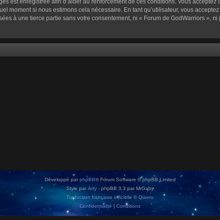
sages est enregistrée afin d’aider au renforcement de ces conditions. Vous acceptez l
quel moment si nous estimons cela nécessaire. En tant qu’utilisateur, vous accepte
sées à une tierce partie sans votre consentement, ni « Forum de GodWarriors », n
Développé par
phpBB
® Forum Software © phpBB Limited
Style par
Arty
- phpBB 3.3 par MrGaby
Traduction française officielle
©
Qiaeru
Confidentialité
|
Conditions