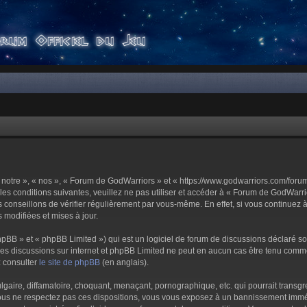
notre », « nos », « Forum de GodWarriors » et « https://www.godwarriors.com/foru
les conditions suivantes, veuillez ne pas utiliser et accéder à « Forum de GodWar
conseillons de vérifier régulièrement par vous-même. En effet, si vous continuez 
 modifiées et mises à jour.
pBB » et « phpBB Limited ») qui est un logiciel de forum de discussions déclaré s
er les discussions sur internet et phpBB Limited ne peut en aucun cas être tenu c
z consulter
le site de phpBB
(en anglais).
aire, diffamatoire, choquant, menaçant, pornographique, etc. qui pourrait transgre
us ne respectez pas ces dispositions, vous vous exposez à un bannissement immédiat 