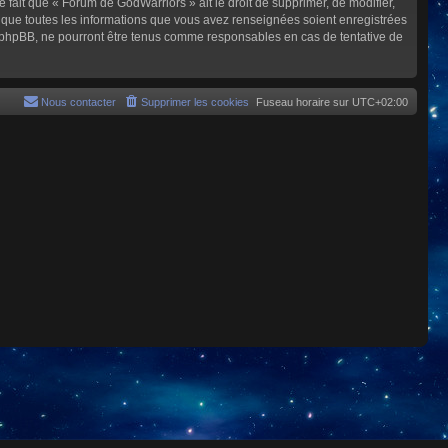
e fait que « Forum de GodWarriors » ait le droit de supprimer, de modifier,
z que toutes les informations que vous avez renseignées soient enregistrées
i phpBB, ne pourront être tenus comme responsables en cas de tentative de
Nous contacter
Supprimer les cookies
Fuseau horaire sur
UTC+02:00