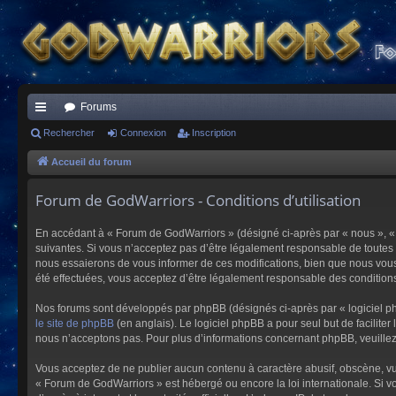
Forums
ac
Rechercher
Connexion
Inscription
co
Accueil du forum
ur
Forum de GodWarriors - Conditions d’utilisation
ci
En accédant à « Forum de GodWarriors » (désigné ci-après par « nous », « 
s
suivantes. Si vous n’acceptez pas d’être légalement responsable de toutes 
nous essaierons de vous informer de ces modifications, bien que nous vous 
été effectuées, vous acceptez d’être légalement responsable des conditions
Nos forums sont développés par phpBB (désignés ci-après par « logiciel ph
le site de phpBB
(en anglais). Le logiciel phpBB a pour seul but de facilit
nous n’acceptons pas. Pour plus d’informations concernant phpBB, veuille
Vous acceptez de ne publier aucun contenu à caractère abusif, obscène, vulg
« Forum de GodWarriors » est hébergé ou encore la loi internationale. Si vo