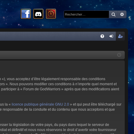
Recherc
Rech
R
FA
on
ns
Q
ne
cri
xi
pti
on
on
m »), vous acceptez d’être légalement responsable des conditions
riors ». Nous pouvons modifier ces conditions à n’importe quel moment et
à participer à « Forum de GodWarriors » après que des modifications aient
ous la «
licence publique générale GNU 2.0
» et qui peut être téléchargé sur
omme responsable de la conduite et du contenu que nous acceptons et que
sser la législation de votre pays, du pays dans lequel le serveur de
et définitif et nous nous réservons le droit d’avertir votre fournisseur