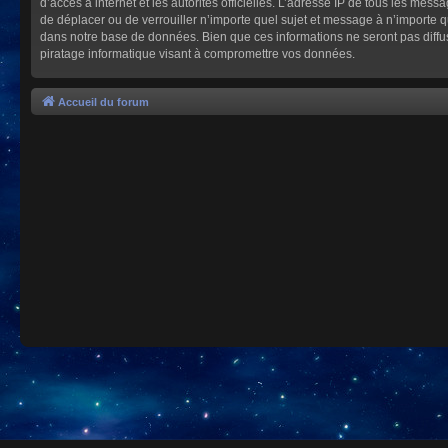
d’accès à internet et les autorités officielles. L’adresse IP de tous les mes
de déplacer ou de verrouiller n’importe quel sujet et message à n’importe 
dans notre base de données. Bien que ces informations ne seront pas diffu
piratage informatique visant à compromettre vos données.
Accueil du forum