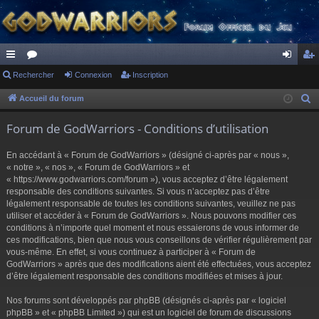
ac
Rechercher
or
Connexion
Inscription
on
ns
co
u
ne
cri
Accueil du forum
R
e
ur
m
xi
pti
Forum de GodWarriors - Conditions d’utilisation
c
ci
s
on
on
h
En accédant à « Forum de GodWarriors » (désigné ci-après par « nous »,
s
e
« notre », « nos », « Forum de GodWarriors » et
r
« https://www.godwarriors.com/forum »), vous acceptez d’être légalement
responsable des conditions suivantes. Si vous n’acceptez pas d’être
c
légalement responsable de toutes les conditions suivantes, veuillez ne pas
h
utiliser et accéder à « Forum de GodWarriors ». Nous pouvons modifier ces
e
conditions à n’importe quel moment et nous essaierons de vous informer de
r
ces modifications, bien que nous vous conseillons de vérifier régulièrement par
vous-même. En effet, si vous continuez à participer à « Forum de
GodWarriors » après que des modifications aient été effectuées, vous acceptez
d’être légalement responsable des conditions modifiées et mises à jour.
Nos forums sont développés par phpBB (désignés ci-après par « logiciel
phpBB » et « phpBB Limited ») qui est un logiciel de forum de discussions