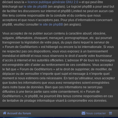
déclaré sous la «
licence publique générale GNU 2.0
» et qui peut être
téléchargé sur
le site de phpBB
(en anglais). Le logiciel phpBB a pour seul but
de faciliter les discussions sur internet et phpBB Limited ne peut en aucun cas
être tenu comme responsable de la conduite et du contenu que nous
acceptons et que nous n’acceptons pas. Pour plus d’informations concernant
phpBB, veuillez consulter
le site de phpBB
(en anglais).
Vous acceptez de ne publier aucun contenu à caractère abusif, obscène,
vulgaire, diffamatoire, choquant, menaçant, pornographique, etc. qui pourrait
transgresser la législation de votre pays, du pays dans lequel le serveur de
« Forum de GodWarriors » est hébergé ou encore la loi internationale. Si vous
ne respectez pas ces dispositions, vous vous exposez à un bannissement
immédiat et définitif et nous nous réservons le droit d’avertir votre fournisseur
d’accès à internet et les autorités officielles. L’adresse IP de tous les messages
est enregistrée afin d’aider au renforcement de ces conditions. Vous acceptez
le fait que « Forum de GodWarriors » ait le droit de supprimer, de modifier, de
déplacer ou de verrouiller n’importe quel sujet et message à n’importe quel
moment si nous estimons cela nécessaire. En tant qu’utilisateur, vous acceptez
que toutes les informations que vous avez renseignées soient enregistrées
dans notre base de données. Bien que ces informations ne seront pas
diffusées à une tierce partie sans votre consentement, ni « Forum de
GodWarriors », ni phpBB, ne pourront être tenus comme responsables en cas
de tentative de piratage informatique visant à compromettre vos données.
Accueil du forum
Nous contacter