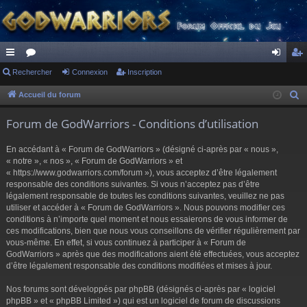
ac
Rechercher
or
Connexion
Inscription
on
ns
co
u
ne
cri
Accueil du forum
R
e
ur
m
xi
pti
Forum de GodWarriors - Conditions d’utilisation
c
ci
s
on
on
h
En accédant à « Forum de GodWarriors » (désigné ci-après par « nous »,
s
e
« notre », « nos », « Forum de GodWarriors » et
r
« https://www.godwarriors.com/forum »), vous acceptez d’être légalement
responsable des conditions suivantes. Si vous n’acceptez pas d’être
c
légalement responsable de toutes les conditions suivantes, veuillez ne pas
h
utiliser et accéder à « Forum de GodWarriors ». Nous pouvons modifier ces
e
conditions à n’importe quel moment et nous essaierons de vous informer de
r
ces modifications, bien que nous vous conseillons de vérifier régulièrement par
vous-même. En effet, si vous continuez à participer à « Forum de
GodWarriors » après que des modifications aient été effectuées, vous acceptez
d’être légalement responsable des conditions modifiées et mises à jour.
Nos forums sont développés par phpBB (désignés ci-après par « logiciel
phpBB » et « phpBB Limited ») qui est un logiciel de forum de discussions