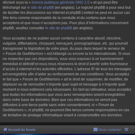
déclaré sous la «
licence publique générale GNU 2.0
» et qui peut être
téléchargé sur
le site de phpBB
(en anglais). Le logiciel phpBB a pour seul but
de faciliter les discussions sur internet et phpBB Limited ne peut en aucun cas
être tenu comme responsable de la conduite et du contenu que nous
acceptons et que nous n’acceptons pas. Pour plus d’informations concernant
phpBB, veuillez consulter
le site de phpBB
(en anglais).
Vous acceptez de ne publier aucun contenu à caractère abusif, obscène,
vulgaire, diffamatoire, choquant, menaçant, pornographique, etc. qui pourrait
transgresser la législation de votre pays, du pays dans lequel le serveur de
« Forum de GodWarriors » est hébergé ou encore la loi internationale. Si vous
ne respectez pas ces dispositions, vous vous exposez à un bannissement
immédiat et définitif et nous nous réservons le droit d’avertir votre fournisseur
d’accès à internet et les autorités officielles. L’adresse IP de tous les messages
est enregistrée afin d’aider au renforcement de ces conditions. Vous acceptez
le fait que « Forum de GodWarriors » ait le droit de supprimer, de modifier, de
déplacer ou de verrouiller n’importe quel sujet et message à n’importe quel
moment si nous estimons cela nécessaire. En tant qu’utilisateur, vous acceptez
que toutes les informations que vous avez renseignées soient enregistrées
dans notre base de données. Bien que ces informations ne seront pas
diffusées à une tierce partie sans votre consentement, ni « Forum de
GodWarriors », ni phpBB, ne pourront être tenus comme responsables en cas
de tentative de piratage informatique visant à compromettre vos données.
Accueil du forum
Nous contacter