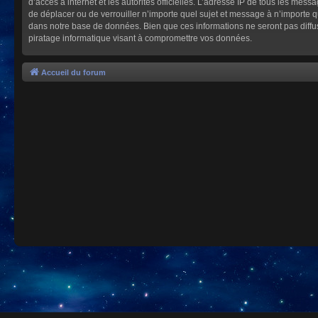
d’accès à internet et les autorités officielles. L’adresse IP de tous les mes
de déplacer ou de verrouiller n’importe quel sujet et message à n’importe 
dans notre base de données. Bien que ces informations ne seront pas diffu
piratage informatique visant à compromettre vos données.
Accueil du forum