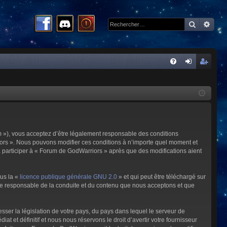
Recherc
Rech
R
FA
on
ns
Q
ne
cri
xi
pti
on
on
m »), vous acceptez d’être légalement responsable des conditions
riors ». Nous pouvons modifier ces conditions à n’importe quel moment et
à participer à « Forum de GodWarriors » après que des modifications aient
ous la «
licence publique générale GNU 2.0
» et qui peut être téléchargé sur
omme responsable de la conduite et du contenu que nous acceptons et que
sser la législation de votre pays, du pays dans lequel le serveur de
et définitif et nous nous réservons le droit d’avertir votre fournisseur