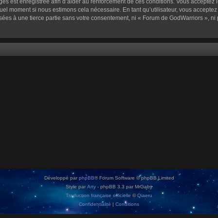
sages est enregistrée afin d’aider au renforcement de ces conditions. Vous acceptez l
quel moment si nous estimons cela nécessaire. En tant qu’utilisateur, vous accepte
sées à une tierce partie sans votre consentement, ni « Forum de GodWarriors », n
Développé par
phpBB
® Forum Software © phpBB Limited
Style par
Arty
- phpBB 3.3 par MrGaby
Traduction française officielle
©
Qiaeru
Confidentialité
|
Conditions