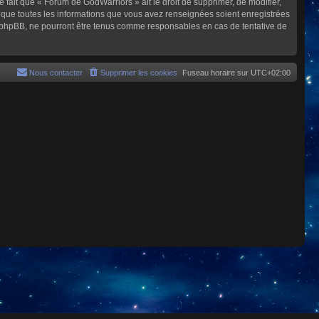
e fait que « Forum de GodWarriors » ait le droit de supprimer, de modifier,
z que toutes les informations que vous avez renseignées soient enregistrées
i phpBB, ne pourront être tenus comme responsables en cas de tentative de
Nous contacter
Supprimer les cookies
Fuseau horaire sur
UTC+02:00