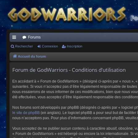
Forums
ac
Rechercher
Connexion
Inscription
co
Accueil du forum
ur
Forum de GodWarriors - Conditions d’utilisation
ci
En accédant à « Forum de GodWarriors » (désigné ci-après par « nous », « 
s
suivantes. Si vous n’acceptez pas d’être légalement responsable de toutes 
nous essaierons de vous informer de ces modifications, bien que nous vous 
été effectuées, vous acceptez d’être légalement responsable des conditions
Nos forums sont développés par phpBB (désignés ci-après par « logiciel ph
le site de phpBB
(en anglais). Le logiciel phpBB a pour seul but de facilit
nous n’acceptons pas. Pour plus d’informations concernant phpBB, veuille
Vous acceptez de ne publier aucun contenu à caractère abusif, obscène, vulg
« Forum de GodWarriors » est hébergé ou encore la loi internationale. Si vo