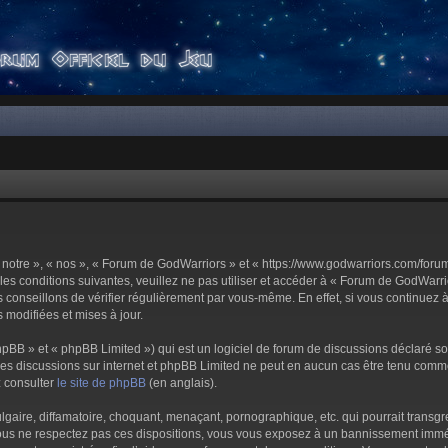
notre », « nos », « Forum de GodWarriors » et « https://www.godwarriors.com/foru
les conditions suivantes, veuillez ne pas utiliser et accéder à « Forum de GodWar
conseillons de vérifier régulièrement par vous-même. En effet, si vous continuez 
 modifiées et mises à jour.
pBB » et « phpBB Limited ») qui est un logiciel de forum de discussions déclaré s
er les discussions sur internet et phpBB Limited ne peut en aucun cas être tenu c
z consulter
le site de phpBB
(en anglais).
aire, diffamatoire, choquant, menaçant, pornographique, etc. qui pourrait transgre
us ne respectez pas ces dispositions, vous vous exposez à un bannissement immédiat 