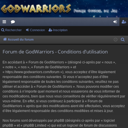
ac
Rechercher
or
Connexion
Inscription
on
ns
co
u
ne
cri
Accueil du forum
R
e
ur
m
xi
pti
Forum de GodWarriors - Conditions d’utilisation
c
ci
s
on
on
h
En accédant à « Forum de GodWarriors » (désigné ci-après par « nous »,
s
e
« notre », « nos », « Forum de GodWarriors » et
r
« https://www.godwarriors.com/forum »), vous acceptez d’être légalement
responsable des conditions suivantes. Si vous n’acceptez pas d’être
c
légalement responsable de toutes les conditions suivantes, veuillez ne pas
h
utiliser et accéder à « Forum de GodWarriors ». Nous pouvons modifier ces
e
conditions à n’importe quel moment et nous essaierons de vous informer de
r
ces modifications, bien que nous vous conseillons de vérifier régulièrement par
vous-même. En effet, si vous continuez à participer à « Forum de
GodWarriors » après que des modifications aient été effectuées, vous acceptez
d’être légalement responsable des conditions modifiées et mises à jour.
Nos forums sont développés par phpBB (désignés ci-après par « logiciel
phpBB » et « phpBB Limited ») qui est un logiciel de forum de discussions