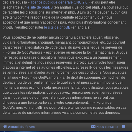
déclaré sous la «
licence publique générale GNU 2.0
» et qui peut être
téléchargé sur
le site de phpBB
(en anglais). Le logiciel phpBB a pour seul but
de faciliter les discussions sur internet et phpBB Limited ne peut en aucun cas
être tenu comme responsable de la conduite et du contenu que nous
acceptons et que nous n’acceptons pas. Pour plus d’informations concernant
phpBB, veuillez consulter
le site de phpBB
(en anglais).
Vous acceptez de ne publier aucun contenu à caractère abusif, obscène,
vulgaire, diffamatoire, choquant, menaçant, pornographique, etc. qui pourrait
transgresser la législation de votre pays, du pays dans lequel le serveur de
« Forum de GodWarriors » est hébergé ou encore la loi internationale. Si vous
ne respectez pas ces dispositions, vous vous exposez à un bannissement
immédiat et définitif et nous nous réservons le droit d’avertir votre fournisseur
d’accès à internet et les autorités officielles. L’adresse IP de tous les messages
est enregistrée afin d’aider au renforcement de ces conditions. Vous acceptez
le fait que « Forum de GodWarriors » ait le droit de supprimer, de modifier, de
déplacer ou de verrouiller n’importe quel sujet et message à n’importe quel
moment si nous estimons cela nécessaire. En tant qu’utilisateur, vous acceptez
que toutes les informations que vous avez renseignées soient enregistrées
dans notre base de données. Bien que ces informations ne seront pas
diffusées à une tierce partie sans votre consentement, ni « Forum de
GodWarriors », ni phpBB, ne pourront être tenus comme responsables en cas
de tentative de piratage informatique visant à compromettre vos données.
Accueil du forum
Nous contacter