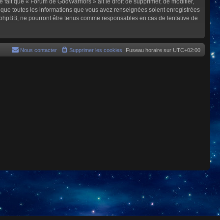
e fait que « Forum de GodWarriors » ait le droit de supprimer, de modifier,
z que toutes les informations que vous avez renseignées soient enregistrées
i phpBB, ne pourront être tenus comme responsables en cas de tentative de
Nous contacter
Supprimer les cookies
Fuseau horaire sur
UTC+02:00