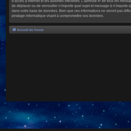
d’accès à internet et les autorités officielles. L’adresse IP de tous les mes
de déplacer ou de verrouiller n’importe quel sujet et message à n’importe 
dans notre base de données. Bien que ces informations ne seront pas diffu
piratage informatique visant à compromettre vos données.
Accueil du forum