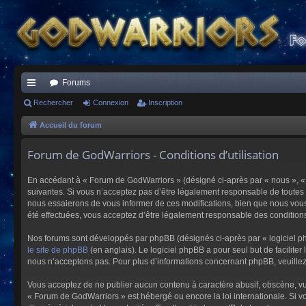
Forums
ac
Rechercher
Connexion
Inscription
co
Accueil du forum
ur
Forum de GodWarriors - Conditions d’utilisation
ci
En accédant à « Forum de GodWarriors » (désigné ci-après par « nous », « 
s
suivantes. Si vous n’acceptez pas d’être légalement responsable de toutes 
nous essaierons de vous informer de ces modifications, bien que nous vous 
été effectuées, vous acceptez d’être légalement responsable des conditions
Nos forums sont développés par phpBB (désignés ci-après par « logiciel ph
le site de phpBB
(en anglais). Le logiciel phpBB a pour seul but de facilit
nous n’acceptons pas. Pour plus d’informations concernant phpBB, veuille
Vous acceptez de ne publier aucun contenu à caractère abusif, obscène, vulg
« Forum de GodWarriors » est hébergé ou encore la loi internationale. Si vo