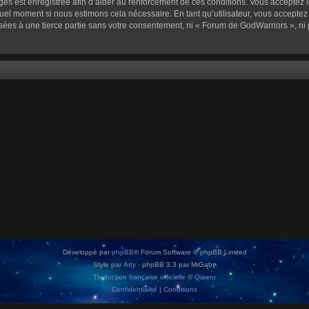
sages est enregistrée afin d’aider au renforcement de ces conditions. Vous acceptez l
quel moment si nous estimons cela nécessaire. En tant qu’utilisateur, vous accepte
sées à une tierce partie sans votre consentement, ni « Forum de GodWarriors », n
Développé par
phpBB
® Forum Software © phpBB Limited
Style par
Arty
- phpBB 3.3 par MrGaby
Traduction française officielle
©
Qiaeru
Confidentialité
|
Conditions