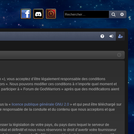
Recherc
Rech
R
FA
on
ns
Q
ne
cri
xi
pti
on
on
m »), vous acceptez d’être légalement responsable des conditions
riors ». Nous pouvons modifier ces conditions à n’importe quel moment et
à participer à « Forum de GodWarriors » après que des modifications aient
ous la «
licence publique générale GNU 2.0
» et qui peut être téléchargé sur
omme responsable de la conduite et du contenu que nous acceptons et que
sser la législation de votre pays, du pays dans lequel le serveur de
et définitif et nous nous réservons le droit d’avertir votre fournisseur