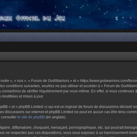
notre », « nos », « Forum de GodWarriors » et « https://www.godwarriors.com/foru
les conditions suivantes, veuillez ne pas utiliser et accéder à « Forum de GodWar
conseillons de vérifier régulièrement par vous-même. En effet, si vous continuez 
 modifiées et mises à jour.
pBB » et « phpBB Limited ») qui est un logiciel de forum de discussions déclaré s
er les discussions sur internet et phpBB Limited ne peut en aucun cas être tenu c
z consulter
le site de phpBB
(en anglais).
aire, diffamatoire, choquant, menaçant, pornographique, etc. qui pourrait transgre
us ne respectez pas ces dispositions, vous vous exposez à un bannissement immédiat 