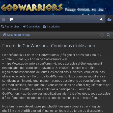
ac
Rechercher
or
Connexion
Inscription
on
ns
co
u
ne
cri
Accueil du forum
R
e
ur
m
xi
pti
Forum de GodWarriors - Conditions d’utilisation
c
ci
s
on
on
h
En accédant à « Forum de GodWarriors » (désigné ci-après par « nous »,
s
e
« notre », « nos », « Forum de GodWarriors » et
r
« https://www.godwarriors.com/forum »), vous acceptez d’être légalement
responsable des conditions suivantes. Si vous n’acceptez pas d’être
c
légalement responsable de toutes les conditions suivantes, veuillez ne pas
h
utiliser et accéder à « Forum de GodWarriors ». Nous pouvons modifier ces
e
conditions à n’importe quel moment et nous essaierons de vous informer de
r
ces modifications, bien que nous vous conseillons de vérifier régulièrement par
vous-même. En effet, si vous continuez à participer à « Forum de
GodWarriors » après que des modifications aient été effectuées, vous acceptez
d’être légalement responsable des conditions modifiées et mises à jour.
Nos forums sont développés par phpBB (désignés ci-après par « logiciel
phpBB » et « phpBB Limited ») qui est un logiciel de forum de discussions