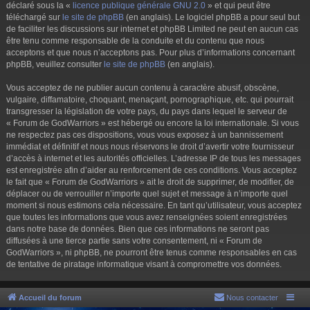
déclaré sous la «
licence publique générale GNU 2.0
» et qui peut être
téléchargé sur
le site de phpBB
(en anglais). Le logiciel phpBB a pour seul but
de faciliter les discussions sur internet et phpBB Limited ne peut en aucun cas
être tenu comme responsable de la conduite et du contenu que nous
acceptons et que nous n’acceptons pas. Pour plus d’informations concernant
phpBB, veuillez consulter
le site de phpBB
(en anglais).
Vous acceptez de ne publier aucun contenu à caractère abusif, obscène,
vulgaire, diffamatoire, choquant, menaçant, pornographique, etc. qui pourrait
transgresser la législation de votre pays, du pays dans lequel le serveur de
« Forum de GodWarriors » est hébergé ou encore la loi internationale. Si vous
ne respectez pas ces dispositions, vous vous exposez à un bannissement
immédiat et définitif et nous nous réservons le droit d’avertir votre fournisseur
d’accès à internet et les autorités officielles. L’adresse IP de tous les messages
est enregistrée afin d’aider au renforcement de ces conditions. Vous acceptez
le fait que « Forum de GodWarriors » ait le droit de supprimer, de modifier, de
déplacer ou de verrouiller n’importe quel sujet et message à n’importe quel
moment si nous estimons cela nécessaire. En tant qu’utilisateur, vous acceptez
que toutes les informations que vous avez renseignées soient enregistrées
dans notre base de données. Bien que ces informations ne seront pas
diffusées à une tierce partie sans votre consentement, ni « Forum de
GodWarriors », ni phpBB, ne pourront être tenus comme responsables en cas
de tentative de piratage informatique visant à compromettre vos données.
Accueil du forum
Nous contacter