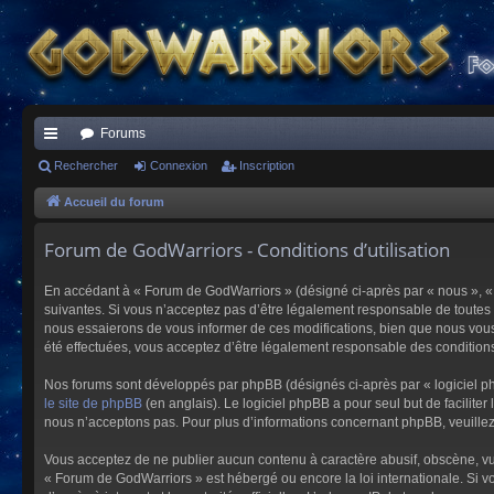
Forums
ac
Rechercher
Connexion
Inscription
co
Accueil du forum
ur
Forum de GodWarriors - Conditions d’utilisation
ci
En accédant à « Forum de GodWarriors » (désigné ci-après par « nous », « 
s
suivantes. Si vous n’acceptez pas d’être légalement responsable de toutes 
nous essaierons de vous informer de ces modifications, bien que nous vous 
été effectuées, vous acceptez d’être légalement responsable des conditions
Nos forums sont développés par phpBB (désignés ci-après par « logiciel ph
le site de phpBB
(en anglais). Le logiciel phpBB a pour seul but de facilit
nous n’acceptons pas. Pour plus d’informations concernant phpBB, veuille
Vous acceptez de ne publier aucun contenu à caractère abusif, obscène, vulg
« Forum de GodWarriors » est hébergé ou encore la loi internationale. Si vo