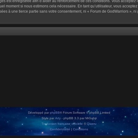
sages est enregistrée afin d’aider au renforcement de ces conditions. Vous acceptez l
quel moment si nous estimons cela nécessaire. En tant qu’utilisateur, vous accepte
sées à une tierce partie sans votre consentement, ni « Forum de GodWarriors », n
Développé par
phpBB
® Forum Software © phpBB Limited
Style par
Arty
- phpBB 3.3 par MrGaby
Traduction française officielle
©
Qiaeru
Confidentialité
|
Conditions