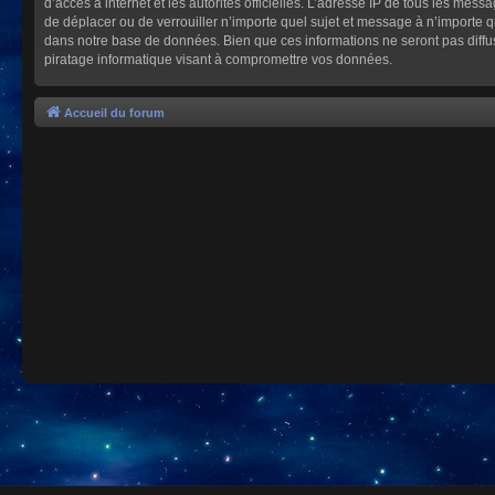
d’accès à internet et les autorités officielles. L’adresse IP de tous les mes
de déplacer ou de verrouiller n’importe quel sujet et message à n’importe 
dans notre base de données. Bien que ces informations ne seront pas diffu
piratage informatique visant à compromettre vos données.
Accueil du forum