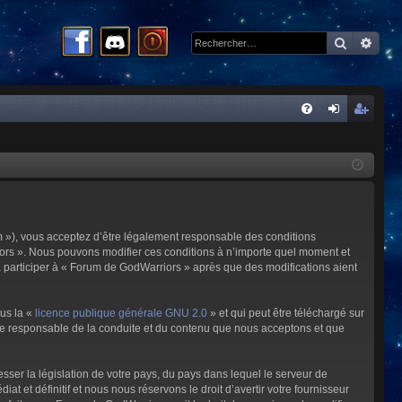
Recherc
Rech
R
FA
on
ns
Q
ne
cri
xi
pti
on
on
m »), vous acceptez d’être légalement responsable des conditions
riors ». Nous pouvons modifier ces conditions à n’importe quel moment et
à participer à « Forum de GodWarriors » après que des modifications aient
ous la «
licence publique générale GNU 2.0
» et qui peut être téléchargé sur
omme responsable de la conduite et du contenu que nous acceptons et que
sser la législation de votre pays, du pays dans lequel le serveur de
et définitif et nous nous réservons le droit d’avertir votre fournisseur