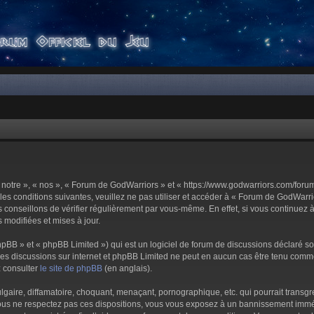
notre », « nos », « Forum de GodWarriors » et « https://www.godwarriors.com/foru
les conditions suivantes, veuillez ne pas utiliser et accéder à « Forum de GodWar
conseillons de vérifier régulièrement par vous-même. En effet, si vous continuez 
 modifiées et mises à jour.
pBB » et « phpBB Limited ») qui est un logiciel de forum de discussions déclaré s
er les discussions sur internet et phpBB Limited ne peut en aucun cas être tenu c
z consulter
le site de phpBB
(en anglais).
aire, diffamatoire, choquant, menaçant, pornographique, etc. qui pourrait transgre
us ne respectez pas ces dispositions, vous vous exposez à un bannissement immédiat 