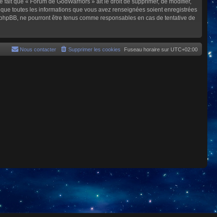
e fait que « Forum de GodWarriors » ait le droit de supprimer, de modifier,
z que toutes les informations que vous avez renseignées soient enregistrées
i phpBB, ne pourront être tenus comme responsables en cas de tentative de
Nous contacter
Supprimer les cookies
Fuseau horaire sur
UTC+02:00