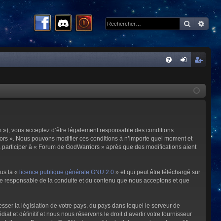
Recherc
Rech
R
FA
on
ns
Q
ne
cri
xi
pti
on
on
m »), vous acceptez d’être légalement responsable des conditions
riors ». Nous pouvons modifier ces conditions à n’importe quel moment et
à participer à « Forum de GodWarriors » après que des modifications aient
ous la «
licence publique générale GNU 2.0
» et qui peut être téléchargé sur
omme responsable de la conduite et du contenu que nous acceptons et que
sser la législation de votre pays, du pays dans lequel le serveur de
et définitif et nous nous réservons le droit d’avertir votre fournisseur