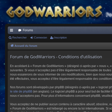
Forums
ac
Rechercher
Connexion
Inscription
co
Accueil du forum
ur
Forum de GodWarriors - Conditions d’utilisation
ci
En accédant à « Forum de GodWarriors » (désigné ci-après par « nous », « 
s
suivantes. Si vous n’acceptez pas d’être légalement responsable de toutes 
nous essaierons de vous informer de ces modifications, bien que nous vous 
été effectuées, vous acceptez d’être légalement responsable des conditions
Nos forums sont développés par phpBB (désignés ci-après par « logiciel ph
le site de phpBB
(en anglais). Le logiciel phpBB a pour seul but de facilit
nous n’acceptons pas. Pour plus d’informations concernant phpBB, veuille
Vous acceptez de ne publier aucun contenu à caractère abusif, obscène, vulg
« Forum de GodWarriors » est hébergé ou encore la loi internationale. Si vo