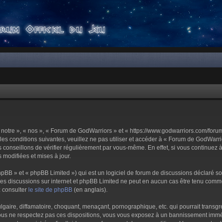
notre », « nos », « Forum de GodWarriors » et « https://www.godwarriors.com/foru
les conditions suivantes, veuillez ne pas utiliser et accéder à « Forum de GodWar
conseillons de vérifier régulièrement par vous-même. En effet, si vous continuez 
 modifiées et mises à jour.
pBB » et « phpBB Limited ») qui est un logiciel de forum de discussions déclaré s
er les discussions sur internet et phpBB Limited ne peut en aucun cas être tenu c
z consulter
le site de phpBB
(en anglais).
aire, diffamatoire, choquant, menaçant, pornographique, etc. qui pourrait transgre
us ne respectez pas ces dispositions, vous vous exposez à un bannissement immédiat 