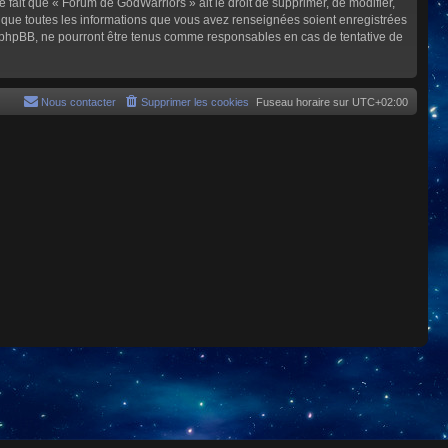
e fait que « Forum de GodWarriors » ait le droit de supprimer, de modifier,
z que toutes les informations que vous avez renseignées soient enregistrées
i phpBB, ne pourront être tenus comme responsables en cas de tentative de
Nous contacter
Supprimer les cookies
Fuseau horaire sur
UTC+02:00