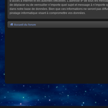
d’accès à internet et les autorités officielles. L’adresse IP de tous les mes
de déplacer ou de verrouiller n’importe quel sujet et message à n’importe 
dans notre base de données. Bien que ces informations ne seront pas diffu
piratage informatique visant à compromettre vos données.
Accueil du forum