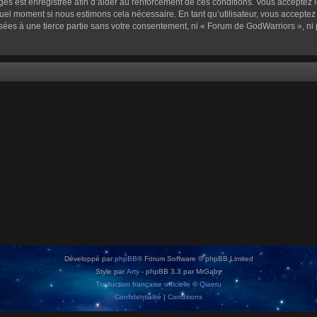
sages est enregistrée afin d’aider au renforcement de ces conditions. Vous acceptez l
quel moment si nous estimons cela nécessaire. En tant qu’utilisateur, vous accepte
sées à une tierce partie sans votre consentement, ni « Forum de GodWarriors », n
Développé par
phpBB
® Forum Software © phpBB Limited
Style par
Arty
- phpBB 3.3 par MrGaby
Traduction française officielle
©
Qiaeru
Confidentialité
|
Conditions