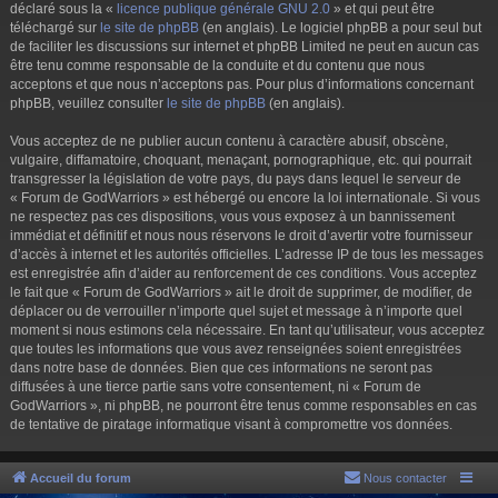
déclaré sous la «
licence publique générale GNU 2.0
» et qui peut être
téléchargé sur
le site de phpBB
(en anglais). Le logiciel phpBB a pour seul but
de faciliter les discussions sur internet et phpBB Limited ne peut en aucun cas
être tenu comme responsable de la conduite et du contenu que nous
acceptons et que nous n’acceptons pas. Pour plus d’informations concernant
phpBB, veuillez consulter
le site de phpBB
(en anglais).
Vous acceptez de ne publier aucun contenu à caractère abusif, obscène,
vulgaire, diffamatoire, choquant, menaçant, pornographique, etc. qui pourrait
transgresser la législation de votre pays, du pays dans lequel le serveur de
« Forum de GodWarriors » est hébergé ou encore la loi internationale. Si vous
ne respectez pas ces dispositions, vous vous exposez à un bannissement
immédiat et définitif et nous nous réservons le droit d’avertir votre fournisseur
d’accès à internet et les autorités officielles. L’adresse IP de tous les messages
est enregistrée afin d’aider au renforcement de ces conditions. Vous acceptez
le fait que « Forum de GodWarriors » ait le droit de supprimer, de modifier, de
déplacer ou de verrouiller n’importe quel sujet et message à n’importe quel
moment si nous estimons cela nécessaire. En tant qu’utilisateur, vous acceptez
que toutes les informations que vous avez renseignées soient enregistrées
dans notre base de données. Bien que ces informations ne seront pas
diffusées à une tierce partie sans votre consentement, ni « Forum de
GodWarriors », ni phpBB, ne pourront être tenus comme responsables en cas
de tentative de piratage informatique visant à compromettre vos données.
Accueil du forum
Nous contacter