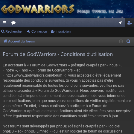
ac
Rechercher
or
Connexion
Inscription
on
ns
co
u
ne
cri
Accueil du forum
R
e
ur
m
xi
pti
Forum de GodWarriors - Conditions d’utilisation
c
ci
s
on
on
h
En accédant à « Forum de GodWarriors » (désigné ci-après par « nous »,
s
e
« notre », « nos », « Forum de GodWarriors » et
r
« https://www.godwarriors.com/forum »), vous acceptez d’être légalement
responsable des conditions suivantes. Si vous n’acceptez pas d’être
c
légalement responsable de toutes les conditions suivantes, veuillez ne pas
h
utiliser et accéder à « Forum de GodWarriors ». Nous pouvons modifier ces
e
conditions à n’importe quel moment et nous essaierons de vous informer de
r
ces modifications, bien que nous vous conseillons de vérifier régulièrement par
vous-même. En effet, si vous continuez à participer à « Forum de
GodWarriors » après que des modifications aient été effectuées, vous acceptez
d’être légalement responsable des conditions modifiées et mises à jour.
Nos forums sont développés par phpBB (désignés ci-après par « logiciel
phpBB » et « phpBB Limited ») qui est un logiciel de forum de discussions