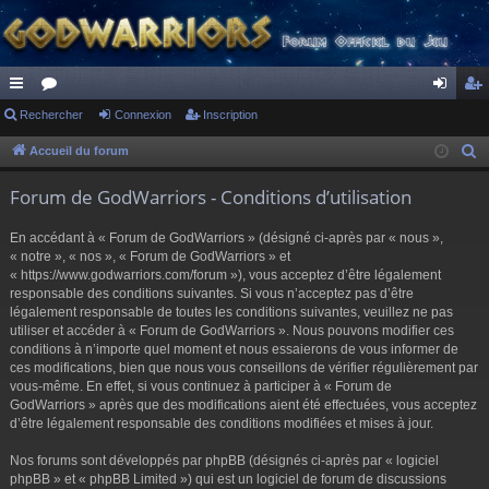
ac
Rechercher
or
Connexion
Inscription
on
ns
co
u
ne
cri
Accueil du forum
R
e
ur
m
xi
pti
Forum de GodWarriors - Conditions d’utilisation
c
ci
s
on
on
h
En accédant à « Forum de GodWarriors » (désigné ci-après par « nous »,
s
e
« notre », « nos », « Forum de GodWarriors » et
r
« https://www.godwarriors.com/forum »), vous acceptez d’être légalement
responsable des conditions suivantes. Si vous n’acceptez pas d’être
c
légalement responsable de toutes les conditions suivantes, veuillez ne pas
h
utiliser et accéder à « Forum de GodWarriors ». Nous pouvons modifier ces
e
conditions à n’importe quel moment et nous essaierons de vous informer de
r
ces modifications, bien que nous vous conseillons de vérifier régulièrement par
vous-même. En effet, si vous continuez à participer à « Forum de
GodWarriors » après que des modifications aient été effectuées, vous acceptez
d’être légalement responsable des conditions modifiées et mises à jour.
Nos forums sont développés par phpBB (désignés ci-après par « logiciel
phpBB » et « phpBB Limited ») qui est un logiciel de forum de discussions