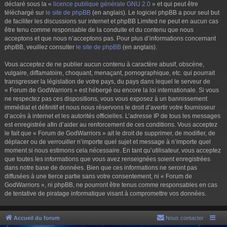
déclaré sous la «
licence publique générale GNU 2.0
» et qui peut être
téléchargé sur
le site de phpBB
(en anglais). Le logiciel phpBB a pour seul but
de faciliter les discussions sur internet et phpBB Limited ne peut en aucun cas
être tenu comme responsable de la conduite et du contenu que nous
acceptons et que nous n’acceptons pas. Pour plus d’informations concernant
phpBB, veuillez consulter
le site de phpBB
(en anglais).
Vous acceptez de ne publier aucun contenu à caractère abusif, obscène,
vulgaire, diffamatoire, choquant, menaçant, pornographique, etc. qui pourrait
transgresser la législation de votre pays, du pays dans lequel le serveur de
« Forum de GodWarriors » est hébergé ou encore la loi internationale. Si vous
ne respectez pas ces dispositions, vous vous exposez à un bannissement
immédiat et définitif et nous nous réservons le droit d’avertir votre fournisseur
d’accès à internet et les autorités officielles. L’adresse IP de tous les messages
est enregistrée afin d’aider au renforcement de ces conditions. Vous acceptez
le fait que « Forum de GodWarriors » ait le droit de supprimer, de modifier, de
déplacer ou de verrouiller n’importe quel sujet et message à n’importe quel
moment si nous estimons cela nécessaire. En tant qu’utilisateur, vous acceptez
que toutes les informations que vous avez renseignées soient enregistrées
dans notre base de données. Bien que ces informations ne seront pas
diffusées à une tierce partie sans votre consentement, ni « Forum de
GodWarriors », ni phpBB, ne pourront être tenus comme responsables en cas
de tentative de piratage informatique visant à compromettre vos données.
Accueil du forum
Nous contacter