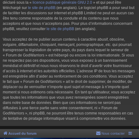
déclaré sous la «
licence publique générale GNU 2.0
» et qui peut être
téléchargé sur
le site de phpBB
(en anglais). Le logiciel phpBB a pour seul but
de faciliter les discussions sur internet et phpBB Limited ne peut en aucun cas
être tenu comme responsable de la conduite et du contenu que nous
acceptons et que nous n’acceptons pas. Pour plus d’informations concernant
phpBB, veuillez consulter
le site de phpBB
(en anglais).
Vous acceptez de ne publier aucun contenu à caractère abusif, obscène,
vulgaire, diffamatoire, choquant, menaçant, pornographique, etc. qui pourrait
transgresser la législation de votre pays, du pays dans lequel le serveur de
« Forum de GodWarriors » est hébergé ou encore la loi internationale. Si vous
ne respectez pas ces dispositions, vous vous exposez à un bannissement
immédiat et définitif et nous nous réservons le droit d’avertir votre fournisseur
d’accès à internet et les autorités officielles. L’adresse IP de tous les messages
est enregistrée afin d’aider au renforcement de ces conditions. Vous acceptez
le fait que « Forum de GodWarriors » ait le droit de supprimer, de modifier, de
déplacer ou de verrouiller n’importe quel sujet et message à n’importe quel
moment si nous estimons cela nécessaire. En tant qu’utilisateur, vous acceptez
que toutes les informations que vous avez renseignées soient enregistrées
dans notre base de données. Bien que ces informations ne seront pas
diffusées à une tierce partie sans votre consentement, ni « Forum de
GodWarriors », ni phpBB, ne pourront être tenus comme responsables en cas
de tentative de piratage informatique visant à compromettre vos données.
Accueil du forum
Nous contacter