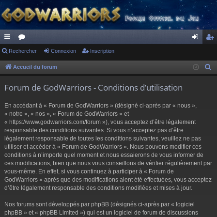
ac
Rechercher
or
Connexion
Inscription
on
ns
co
u
ne
cri
Accueil du forum
R
e
ur
m
xi
pti
Forum de GodWarriors - Conditions d’utilisation
c
ci
s
on
on
h
En accédant à « Forum de GodWarriors » (désigné ci-après par « nous »,
s
e
« notre », « nos », « Forum de GodWarriors » et
r
« https://www.godwarriors.com/forum »), vous acceptez d’être légalement
responsable des conditions suivantes. Si vous n’acceptez pas d’être
c
légalement responsable de toutes les conditions suivantes, veuillez ne pas
h
utiliser et accéder à « Forum de GodWarriors ». Nous pouvons modifier ces
e
conditions à n’importe quel moment et nous essaierons de vous informer de
r
ces modifications, bien que nous vous conseillons de vérifier régulièrement par
vous-même. En effet, si vous continuez à participer à « Forum de
GodWarriors » après que des modifications aient été effectuées, vous acceptez
d’être légalement responsable des conditions modifiées et mises à jour.
Nos forums sont développés par phpBB (désignés ci-après par « logiciel
phpBB » et « phpBB Limited ») qui est un logiciel de forum de discussions