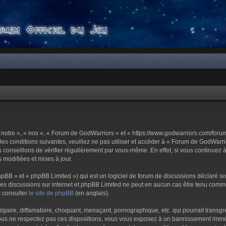
notre », « nos », « Forum de GodWarriors » et « https://www.godwarriors.com/foru
les conditions suivantes, veuillez ne pas utiliser et accéder à « Forum de GodWar
conseillons de vérifier régulièrement par vous-même. En effet, si vous continuez 
 modifiées et mises à jour.
pBB » et « phpBB Limited ») qui est un logiciel de forum de discussions déclaré s
er les discussions sur internet et phpBB Limited ne peut en aucun cas être tenu c
z consulter
le site de phpBB
(en anglais).
aire, diffamatoire, choquant, menaçant, pornographique, etc. qui pourrait transgre
us ne respectez pas ces dispositions, vous vous exposez à un bannissement immédiat 