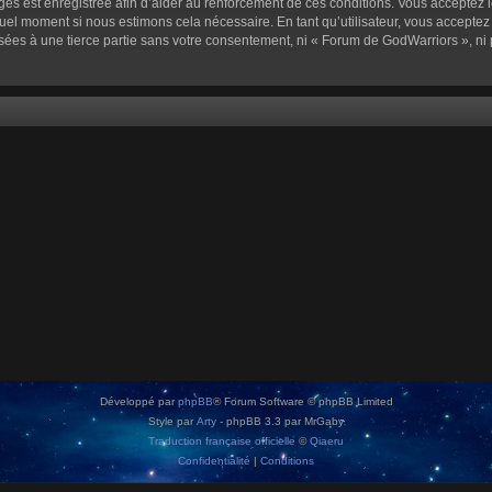
sages est enregistrée afin d’aider au renforcement de ces conditions. Vous acceptez l
quel moment si nous estimons cela nécessaire. En tant qu’utilisateur, vous accepte
sées à une tierce partie sans votre consentement, ni « Forum de GodWarriors », n
Développé par
phpBB
® Forum Software © phpBB Limited
Style par
Arty
- phpBB 3.3 par MrGaby
Traduction française officielle
©
Qiaeru
Confidentialité
|
Conditions