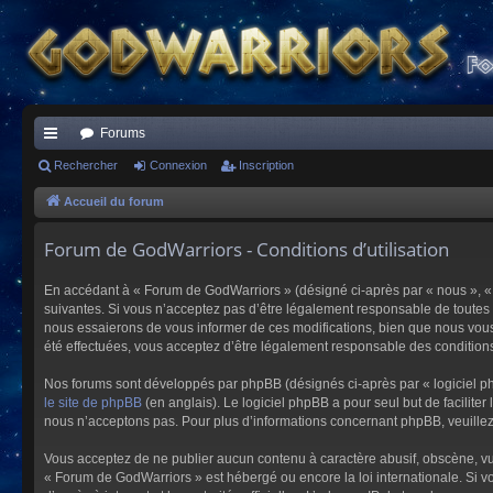
Forums
ac
Rechercher
Connexion
Inscription
co
Accueil du forum
ur
Forum de GodWarriors - Conditions d’utilisation
ci
En accédant à « Forum de GodWarriors » (désigné ci-après par « nous », « 
s
suivantes. Si vous n’acceptez pas d’être légalement responsable de toutes 
nous essaierons de vous informer de ces modifications, bien que nous vous 
été effectuées, vous acceptez d’être légalement responsable des conditions
Nos forums sont développés par phpBB (désignés ci-après par « logiciel ph
le site de phpBB
(en anglais). Le logiciel phpBB a pour seul but de facilit
nous n’acceptons pas. Pour plus d’informations concernant phpBB, veuille
Vous acceptez de ne publier aucun contenu à caractère abusif, obscène, vulg
« Forum de GodWarriors » est hébergé ou encore la loi internationale. Si vo