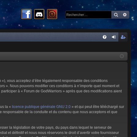
Recherc
Rech
R
FA
on
ns
Q
ne
cri
xi
pti
on
on
m »), vous acceptez d’être légalement responsable des conditions
riors ». Nous pouvons modifier ces conditions à n’importe quel moment et
à participer à « Forum de GodWarriors » après que des modifications aient
ous la «
licence publique générale GNU 2.0
» et qui peut être téléchargé sur
omme responsable de la conduite et du contenu que nous acceptons et que
sser la législation de votre pays, du pays dans lequel le serveur de
et définitif et nous nous réservons le droit d’avertir votre fournisseur