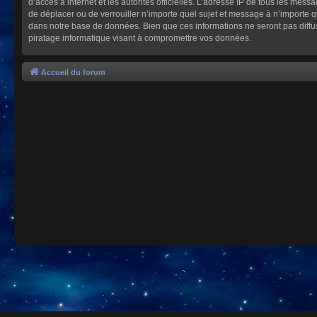
d’accès à internet et les autorités officielles. L’adresse IP de tous les mes
de déplacer ou de verrouiller n’importe quel sujet et message à n’importe 
dans notre base de données. Bien que ces informations ne seront pas diffu
piratage informatique visant à compromettre vos données.
Accueil du forum