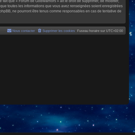
e fait que « Forum de GodWarriors » ait le droit de supprimer, de modifier,
z que toutes les informations que vous avez renseignées soient enregistrées
i phpBB, ne pourront être tenus comme responsables en cas de tentative de
Nous contacter
Supprimer les cookies
Fuseau horaire sur
UTC+02:00