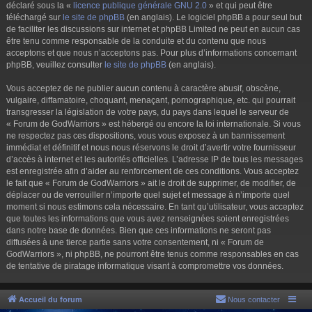
déclaré sous la «
licence publique générale GNU 2.0
» et qui peut être
téléchargé sur
le site de phpBB
(en anglais). Le logiciel phpBB a pour seul but
de faciliter les discussions sur internet et phpBB Limited ne peut en aucun cas
être tenu comme responsable de la conduite et du contenu que nous
acceptons et que nous n’acceptons pas. Pour plus d’informations concernant
phpBB, veuillez consulter
le site de phpBB
(en anglais).
Vous acceptez de ne publier aucun contenu à caractère abusif, obscène,
vulgaire, diffamatoire, choquant, menaçant, pornographique, etc. qui pourrait
transgresser la législation de votre pays, du pays dans lequel le serveur de
« Forum de GodWarriors » est hébergé ou encore la loi internationale. Si vous
ne respectez pas ces dispositions, vous vous exposez à un bannissement
immédiat et définitif et nous nous réservons le droit d’avertir votre fournisseur
d’accès à internet et les autorités officielles. L’adresse IP de tous les messages
est enregistrée afin d’aider au renforcement de ces conditions. Vous acceptez
le fait que « Forum de GodWarriors » ait le droit de supprimer, de modifier, de
déplacer ou de verrouiller n’importe quel sujet et message à n’importe quel
moment si nous estimons cela nécessaire. En tant qu’utilisateur, vous acceptez
que toutes les informations que vous avez renseignées soient enregistrées
dans notre base de données. Bien que ces informations ne seront pas
diffusées à une tierce partie sans votre consentement, ni « Forum de
GodWarriors », ni phpBB, ne pourront être tenus comme responsables en cas
de tentative de piratage informatique visant à compromettre vos données.
Accueil du forum
Nous contacter