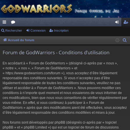
ac
Rechercher
or
Connexion
Inscription
on
ns
co
u
ne
cri
Accueil du forum
R
e
ur
m
xi
pti
Forum de GodWarriors - Conditions d’utilisation
c
ci
s
on
on
h
En accédant à « Forum de GodWarriors » (désigné ci-après par « nous »,
s
e
« notre », « nos », « Forum de GodWarriors » et
r
« https://www.godwarriors.com/forum »), vous acceptez d’être légalement
responsable des conditions suivantes. Si vous n’acceptez pas d’être
c
légalement responsable de toutes les conditions suivantes, veuillez ne pas
h
utiliser et accéder à « Forum de GodWarriors ». Nous pouvons modifier ces
e
conditions à n’importe quel moment et nous essaierons de vous informer de
r
ces modifications, bien que nous vous conseillons de vérifier régulièrement par
vous-même. En effet, si vous continuez à participer à « Forum de
GodWarriors » après que des modifications aient été effectuées, vous acceptez
d’être légalement responsable des conditions modifiées et mises à jour.
Nos forums sont développés par phpBB (désignés ci-après par « logiciel
phpBB » et « phpBB Limited ») qui est un logiciel de forum de discussions