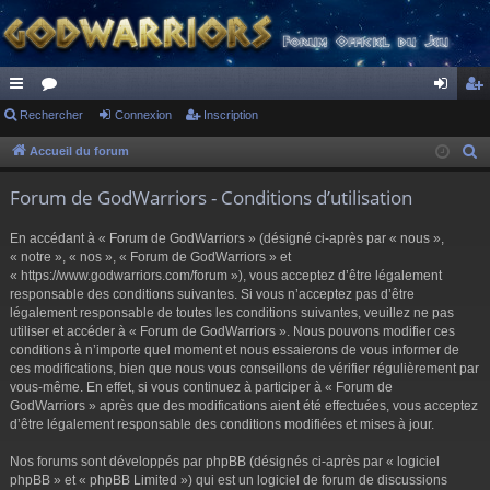
ac
Rechercher
or
Connexion
Inscription
on
ns
co
u
ne
cri
Accueil du forum
R
e
ur
m
xi
pti
Forum de GodWarriors - Conditions d’utilisation
c
ci
s
on
on
h
En accédant à « Forum de GodWarriors » (désigné ci-après par « nous »,
s
e
« notre », « nos », « Forum de GodWarriors » et
r
« https://www.godwarriors.com/forum »), vous acceptez d’être légalement
responsable des conditions suivantes. Si vous n’acceptez pas d’être
c
légalement responsable de toutes les conditions suivantes, veuillez ne pas
h
utiliser et accéder à « Forum de GodWarriors ». Nous pouvons modifier ces
e
conditions à n’importe quel moment et nous essaierons de vous informer de
r
ces modifications, bien que nous vous conseillons de vérifier régulièrement par
vous-même. En effet, si vous continuez à participer à « Forum de
GodWarriors » après que des modifications aient été effectuées, vous acceptez
d’être légalement responsable des conditions modifiées et mises à jour.
Nos forums sont développés par phpBB (désignés ci-après par « logiciel
phpBB » et « phpBB Limited ») qui est un logiciel de forum de discussions