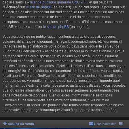
déclaré sous la «
licence publique générale GNU 2.0
» et qui peut être
téléchargé sur
le site de phpBB
(en anglais). Le logiciel phpBB a pour seul but
de faciliter les discussions sur internet et phpBB Limited ne peut en aucun cas
être tenu comme responsable de la conduite et du contenu que nous
acceptons et que nous n’acceptons pas. Pour plus d’informations concernant
phpBB, veuillez consulter
le site de phpBB
(en anglais).
Vous acceptez de ne publier aucun contenu à caractère abusif, obscène,
vulgaire, diffamatoire, choquant, menaçant, pornographique, etc. qui pourrait
transgresser la législation de votre pays, du pays dans lequel le serveur de
« Forum de GodWarriors » est hébergé ou encore la loi internationale. Si vous
ne respectez pas ces dispositions, vous vous exposez à un bannissement
immédiat et définitif et nous nous réservons le droit d’avertir votre fournisseur
d’accès à internet et les autorités officielles. L’adresse IP de tous les messages
est enregistrée afin d’aider au renforcement de ces conditions. Vous acceptez
le fait que « Forum de GodWarriors » ait le droit de supprimer, de modifier, de
déplacer ou de verrouiller n’importe quel sujet et message à n’importe quel
moment si nous estimons cela nécessaire. En tant qu’utilisateur, vous acceptez
que toutes les informations que vous avez renseignées soient enregistrées
dans notre base de données. Bien que ces informations ne seront pas
diffusées à une tierce partie sans votre consentement, ni « Forum de
GodWarriors », ni phpBB, ne pourront être tenus comme responsables en cas
de tentative de piratage informatique visant à compromettre vos données.
Accueil du forum
Nous contacter