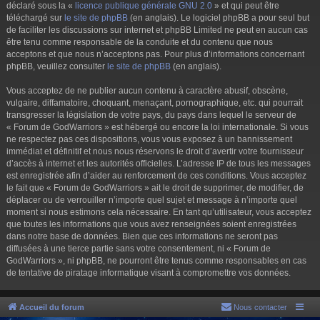
déclaré sous la «
licence publique générale GNU 2.0
» et qui peut être
téléchargé sur
le site de phpBB
(en anglais). Le logiciel phpBB a pour seul but
de faciliter les discussions sur internet et phpBB Limited ne peut en aucun cas
être tenu comme responsable de la conduite et du contenu que nous
acceptons et que nous n’acceptons pas. Pour plus d’informations concernant
phpBB, veuillez consulter
le site de phpBB
(en anglais).
Vous acceptez de ne publier aucun contenu à caractère abusif, obscène,
vulgaire, diffamatoire, choquant, menaçant, pornographique, etc. qui pourrait
transgresser la législation de votre pays, du pays dans lequel le serveur de
« Forum de GodWarriors » est hébergé ou encore la loi internationale. Si vous
ne respectez pas ces dispositions, vous vous exposez à un bannissement
immédiat et définitif et nous nous réservons le droit d’avertir votre fournisseur
d’accès à internet et les autorités officielles. L’adresse IP de tous les messages
est enregistrée afin d’aider au renforcement de ces conditions. Vous acceptez
le fait que « Forum de GodWarriors » ait le droit de supprimer, de modifier, de
déplacer ou de verrouiller n’importe quel sujet et message à n’importe quel
moment si nous estimons cela nécessaire. En tant qu’utilisateur, vous acceptez
que toutes les informations que vous avez renseignées soient enregistrées
dans notre base de données. Bien que ces informations ne seront pas
diffusées à une tierce partie sans votre consentement, ni « Forum de
GodWarriors », ni phpBB, ne pourront être tenus comme responsables en cas
de tentative de piratage informatique visant à compromettre vos données.
Accueil du forum
Nous contacter