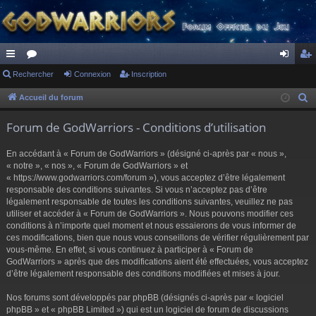
ac
Rechercher
or
Connexion
Inscription
on
ns
co
u
ne
cri
Accueil du forum
R
e
ur
m
xi
pti
Forum de GodWarriors - Conditions d’utilisation
c
ci
s
on
on
h
En accédant à « Forum de GodWarriors » (désigné ci-après par « nous »,
s
e
« notre », « nos », « Forum de GodWarriors » et
r
« https://www.godwarriors.com/forum »), vous acceptez d’être légalement
responsable des conditions suivantes. Si vous n’acceptez pas d’être
c
légalement responsable de toutes les conditions suivantes, veuillez ne pas
h
utiliser et accéder à « Forum de GodWarriors ». Nous pouvons modifier ces
e
conditions à n’importe quel moment et nous essaierons de vous informer de
r
ces modifications, bien que nous vous conseillons de vérifier régulièrement par
vous-même. En effet, si vous continuez à participer à « Forum de
GodWarriors » après que des modifications aient été effectuées, vous acceptez
d’être légalement responsable des conditions modifiées et mises à jour.
Nos forums sont développés par phpBB (désignés ci-après par « logiciel
phpBB » et « phpBB Limited ») qui est un logiciel de forum de discussions