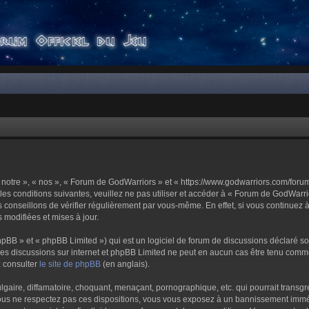
notre », « nos », « Forum de GodWarriors » et « https://www.godwarriors.com/foru
les conditions suivantes, veuillez ne pas utiliser et accéder à « Forum de GodWar
conseillons de vérifier régulièrement par vous-même. En effet, si vous continuez 
 modifiées et mises à jour.
pBB » et « phpBB Limited ») qui est un logiciel de forum de discussions déclaré s
er les discussions sur internet et phpBB Limited ne peut en aucun cas être tenu c
z consulter
le site de phpBB
(en anglais).
aire, diffamatoire, choquant, menaçant, pornographique, etc. qui pourrait transgre
us ne respectez pas ces dispositions, vous vous exposez à un bannissement immédiat 