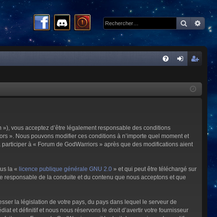
Recherc
Rech
R
FA
on
ns
Q
ne
cri
xi
pti
on
on
m »), vous acceptez d’être légalement responsable des conditions
riors ». Nous pouvons modifier ces conditions à n’importe quel moment et
à participer à « Forum de GodWarriors » après que des modifications aient
ous la «
licence publique générale GNU 2.0
» et qui peut être téléchargé sur
omme responsable de la conduite et du contenu que nous acceptons et que
sser la législation de votre pays, du pays dans lequel le serveur de
et définitif et nous nous réservons le droit d’avertir votre fournisseur