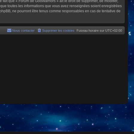
e fait que « Forum de GodWarriors » ait le droit de supprimer, de modifier,
z que toutes les informations que vous avez renseignées soient enregistrées
i phpBB, ne pourront être tenus comme responsables en cas de tentative de
Nous contacter
Supprimer les cookies
Fuseau horaire sur
UTC+02:00