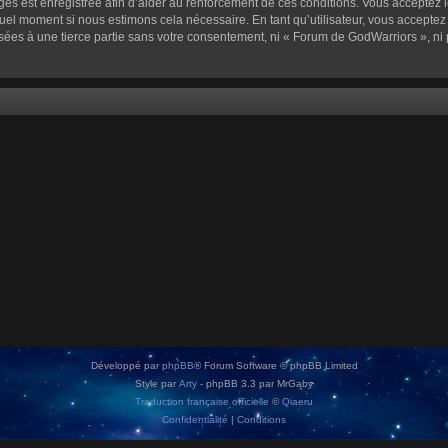
sages est enregistrée afin d’aider au renforcement de ces conditions. Vous acceptez l
quel moment si nous estimons cela nécessaire. En tant qu’utilisateur, vous accepte
sées à une tierce partie sans votre consentement, ni « Forum de GodWarriors », n
Développé par
phpBB
® Forum Software © phpBB Limited
Style par
Arty
- phpBB 3.3 par MrGaby
Traduction française officielle
©
Qiaeru
Confidentialité
|
Conditions