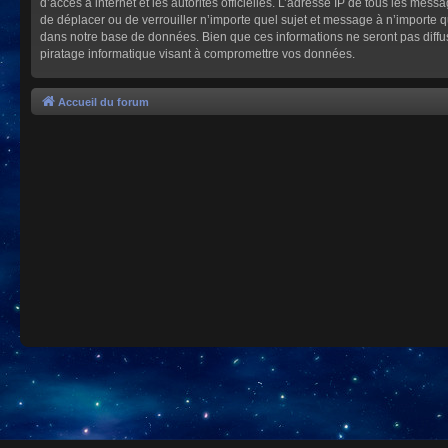
d’accès à internet et les autorités officielles. L’adresse IP de tous les mes
de déplacer ou de verrouiller n’importe quel sujet et message à n’importe 
dans notre base de données. Bien que ces informations ne seront pas diffu
piratage informatique visant à compromettre vos données.
Accueil du forum