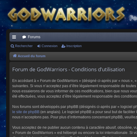
Forums
ac
Rechercher
Connexion
Inscription
co
Accueil du forum
ur
Forum de GodWarriors - Conditions d’utilisation
ci
En accédant à « Forum de GodWarriors » (désigné ci-après par « nous », « 
s
suivantes. Si vous n’acceptez pas d’être légalement responsable de toutes 
nous essaierons de vous informer de ces modifications, bien que nous vous 
été effectuées, vous acceptez d’être légalement responsable des conditions
Nos forums sont développés par phpBB (désignés ci-après par « logiciel ph
le site de phpBB
(en anglais). Le logiciel phpBB a pour seul but de facilit
nous n’acceptons pas. Pour plus d’informations concernant phpBB, veuille
Vous acceptez de ne publier aucun contenu à caractère abusif, obscène, vulg
« Forum de GodWarriors » est hébergé ou encore la loi internationale. Si vo