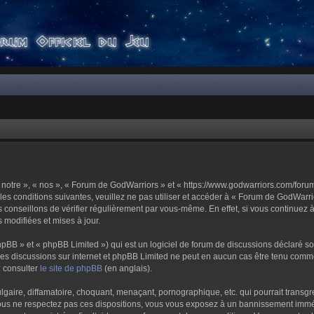
notre », « nos », « Forum de GodWarriors » et « https://www.godwarriors.com/foru
les conditions suivantes, veuillez ne pas utiliser et accéder à « Forum de GodWar
conseillons de vérifier régulièrement par vous-même. En effet, si vous continuez 
 modifiées et mises à jour.
pBB » et « phpBB Limited ») qui est un logiciel de forum de discussions déclaré s
er les discussions sur internet et phpBB Limited ne peut en aucun cas être tenu c
z consulter
le site de phpBB
(en anglais).
aire, diffamatoire, choquant, menaçant, pornographique, etc. qui pourrait transgre
us ne respectez pas ces dispositions, vous vous exposez à un bannissement immédiat 