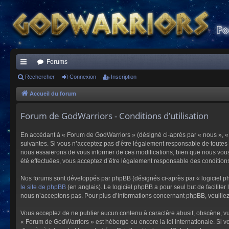
Forums
ac
Rechercher
Connexion
Inscription
co
Accueil du forum
ur
Forum de GodWarriors - Conditions d’utilisation
ci
En accédant à « Forum de GodWarriors » (désigné ci-après par « nous », « 
s
suivantes. Si vous n’acceptez pas d’être légalement responsable de toutes 
nous essaierons de vous informer de ces modifications, bien que nous vous 
été effectuées, vous acceptez d’être légalement responsable des conditions
Nos forums sont développés par phpBB (désignés ci-après par « logiciel ph
le site de phpBB
(en anglais). Le logiciel phpBB a pour seul but de facilit
nous n’acceptons pas. Pour plus d’informations concernant phpBB, veuille
Vous acceptez de ne publier aucun contenu à caractère abusif, obscène, vulg
« Forum de GodWarriors » est hébergé ou encore la loi internationale. Si vo