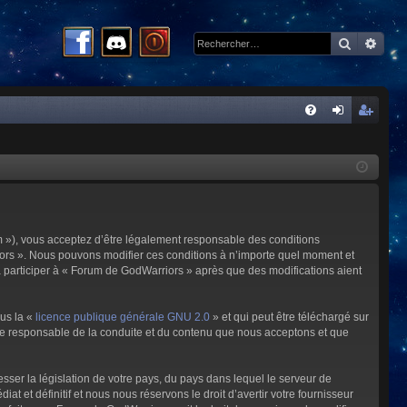
Recherc
Rech
R
FA
on
ns
Q
ne
cri
xi
pti
on
on
m »), vous acceptez d’être légalement responsable des conditions
riors ». Nous pouvons modifier ces conditions à n’importe quel moment et
à participer à « Forum de GodWarriors » après que des modifications aient
ous la «
licence publique générale GNU 2.0
» et qui peut être téléchargé sur
omme responsable de la conduite et du contenu que nous acceptons et que
sser la législation de votre pays, du pays dans lequel le serveur de
et définitif et nous nous réservons le droit d’avertir votre fournisseur