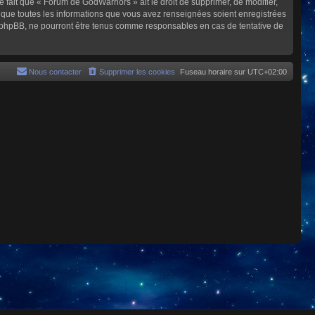
e fait que « Forum de GodWarriors » ait le droit de supprimer, de modifier,
z que toutes les informations que vous avez renseignées soient enregistrées
i phpBB, ne pourront être tenus comme responsables en cas de tentative de
Nous contacter
Supprimer les cookies
Fuseau horaire sur
UTC+02:00