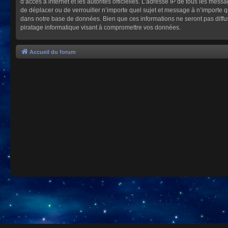
d’accès à internet et les autorités officielles. L’adresse IP de tous les mes
de déplacer ou de verrouiller n’importe quel sujet et message à n’importe 
dans notre base de données. Bien que ces informations ne seront pas diffu
piratage informatique visant à compromettre vos données.
Accueil du forum