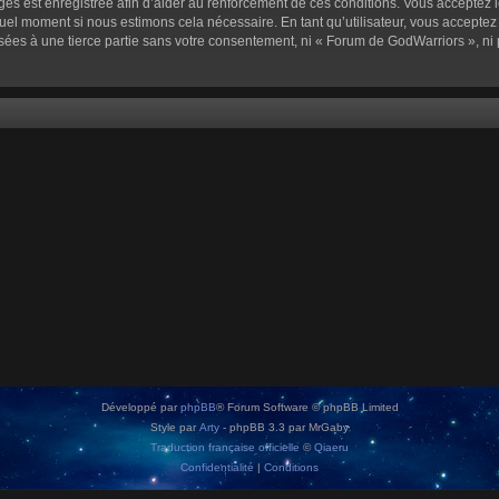
sages est enregistrée afin d’aider au renforcement de ces conditions. Vous acceptez l
quel moment si nous estimons cela nécessaire. En tant qu’utilisateur, vous accepte
sées à une tierce partie sans votre consentement, ni « Forum de GodWarriors », n
Développé par
phpBB
® Forum Software © phpBB Limited
Style par
Arty
- phpBB 3.3 par MrGaby
Traduction française officielle
©
Qiaeru
Confidentialité
|
Conditions