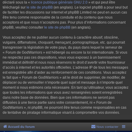
déclaré sous la «
licence publique générale GNU 2.0
» et qui peut être
téléchargé sur
le site de phpBB
(en anglais). Le logiciel phpBB a pour seul but
de faciliter les discussions sur internet et phpBB Limited ne peut en aucun cas
être tenu comme responsable de la conduite et du contenu que nous
acceptons et que nous n’acceptons pas. Pour plus d’informations concernant
phpBB, veuillez consulter
le site de phpBB
(en anglais).
Vous acceptez de ne publier aucun contenu à caractère abusif, obscène,
vulgaire, diffamatoire, choquant, menaçant, pornographique, etc. qui pourrait
transgresser la législation de votre pays, du pays dans lequel le serveur de
« Forum de GodWarriors » est hébergé ou encore la loi internationale. Si vous
ne respectez pas ces dispositions, vous vous exposez à un bannissement
immédiat et définitif et nous nous réservons le droit d’avertir votre fournisseur
d’accès à internet et les autorités officielles. L’adresse IP de tous les messages
est enregistrée afin d’aider au renforcement de ces conditions. Vous acceptez
le fait que « Forum de GodWarriors » ait le droit de supprimer, de modifier, de
déplacer ou de verrouiller n’importe quel sujet et message à n’importe quel
moment si nous estimons cela nécessaire. En tant qu’utilisateur, vous acceptez
que toutes les informations que vous avez renseignées soient enregistrées
dans notre base de données. Bien que ces informations ne seront pas
diffusées à une tierce partie sans votre consentement, ni « Forum de
GodWarriors », ni phpBB, ne pourront être tenus comme responsables en cas
de tentative de piratage informatique visant à compromettre vos données.
Accueil du forum
Nous contacter