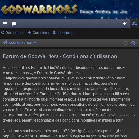
ac
Rechercher
or
Connexion
Inscription
on
ns
co
u
ne
cri
Accueil du forum
R
e
ur
m
xi
pti
Forum de GodWarriors - Conditions d’utilisation
c
ci
s
on
on
h
En accédant à « Forum de GodWarriors » (désigné ci-après par « nous »,
s
e
« notre », « nos », « Forum de GodWarriors » et
r
« https://www.godwarriors.com/forum »), vous acceptez d’être légalement
responsable des conditions suivantes. Si vous n’acceptez pas d’être
c
légalement responsable de toutes les conditions suivantes, veuillez ne pas
h
utiliser et accéder à « Forum de GodWarriors ». Nous pouvons modifier ces
e
conditions à n’importe quel moment et nous essaierons de vous informer de
r
ces modifications, bien que nous vous conseillons de vérifier régulièrement par
vous-même. En effet, si vous continuez à participer à « Forum de
GodWarriors » après que des modifications aient été effectuées, vous acceptez
d’être légalement responsable des conditions modifiées et mises à jour.
Nos forums sont développés par phpBB (désignés ci-après par « logiciel
phpBB » et « phpBB Limited ») qui est un logiciel de forum de discussions