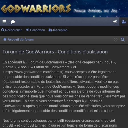
ac
Rechercher
or
Connexion
Inscription
on
ns
co
u
ne
cri
Accueil du forum
R
e
ur
m
xi
pti
Forum de GodWarriors - Conditions d’utilisation
c
ci
s
on
on
h
En accédant à « Forum de GodWarriors » (désigné ci-après par « nous »,
s
e
« notre », « nos », « Forum de GodWarriors » et
r
« https://www.godwarriors.com/forum »), vous acceptez d’être légalement
responsable des conditions suivantes. Si vous n’acceptez pas d’être
c
légalement responsable de toutes les conditions suivantes, veuillez ne pas
h
utiliser et accéder à « Forum de GodWarriors ». Nous pouvons modifier ces
e
conditions à n’importe quel moment et nous essaierons de vous informer de
r
ces modifications, bien que nous vous conseillons de vérifier régulièrement par
vous-même. En effet, si vous continuez à participer à « Forum de
GodWarriors » après que des modifications aient été effectuées, vous acceptez
d’être légalement responsable des conditions modifiées et mises à jour.
Nos forums sont développés par phpBB (désignés ci-après par « logiciel
phpBB » et « phpBB Limited ») qui est un logiciel de forum de discussions