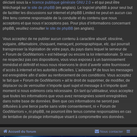
déclaré sous la «
licence publique générale GNU 2.0
» et qui peut être
téléchargé sur
le site de phpBB
(en anglais). Le logiciel phpBB a pour seul but
de faciliter les discussions sur internet et phpBB Limited ne peut en aucun cas
être tenu comme responsable de la conduite et du contenu que nous
acceptons et que nous n’acceptons pas. Pour plus d’informations concernant
phpBB, veuillez consulter
le site de phpBB
(en anglais).
Vous acceptez de ne publier aucun contenu à caractère abusif, obscène,
vulgaire, diffamatoire, choquant, menaçant, pornographique, etc. qui pourrait
transgresser la législation de votre pays, du pays dans lequel le serveur de
« Forum de GodWarriors » est hébergé ou encore la loi internationale. Si vous
ne respectez pas ces dispositions, vous vous exposez à un bannissement
immédiat et définitif et nous nous réservons le droit d’avertir votre fournisseur
d’accès à internet et les autorités officielles. L’adresse IP de tous les messages
est enregistrée afin d’aider au renforcement de ces conditions. Vous acceptez
le fait que « Forum de GodWarriors » ait le droit de supprimer, de modifier, de
déplacer ou de verrouiller n’importe quel sujet et message à n’importe quel
moment si nous estimons cela nécessaire. En tant qu’utilisateur, vous acceptez
que toutes les informations que vous avez renseignées soient enregistrées
dans notre base de données. Bien que ces informations ne seront pas
diffusées à une tierce partie sans votre consentement, ni « Forum de
GodWarriors », ni phpBB, ne pourront être tenus comme responsables en cas
de tentative de piratage informatique visant à compromettre vos données.
Accueil du forum
Nous contacter