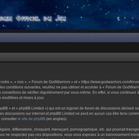
notre », « nos », « Forum de GodWarriors » et « https://www.godwarriors.com/foru
les conditions suivantes, veuillez ne pas utiliser et accéder à « Forum de GodWar
conseillons de vérifier régulièrement par vous-même. En effet, si vous continuez 
 modifiées et mises à jour.
pBB » et « phpBB Limited ») qui est un logiciel de forum de discussions déclaré s
er les discussions sur internet et phpBB Limited ne peut en aucun cas être tenu c
z consulter
le site de phpBB
(en anglais).
aire, diffamatoire, choquant, menaçant, pornographique, etc. qui pourrait transgre
us ne respectez pas ces dispositions, vous vous exposez à un bannissement immédiat 