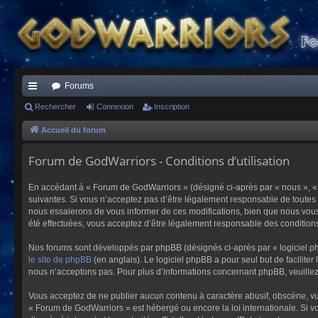
Forums
ac
Rechercher
Connexion
Inscription
co
Accueil du forum
ur
Forum de GodWarriors - Conditions d’utilisation
ci
En accédant à « Forum de GodWarriors » (désigné ci-après par « nous », « 
s
suivantes. Si vous n’acceptez pas d’être légalement responsable de toutes 
nous essaierons de vous informer de ces modifications, bien que nous vous 
été effectuées, vous acceptez d’être légalement responsable des conditions
Nos forums sont développés par phpBB (désignés ci-après par « logiciel ph
le site de phpBB
(en anglais). Le logiciel phpBB a pour seul but de facilit
nous n’acceptons pas. Pour plus d’informations concernant phpBB, veuille
Vous acceptez de ne publier aucun contenu à caractère abusif, obscène, vulg
« Forum de GodWarriors » est hébergé ou encore la loi internationale. Si vo