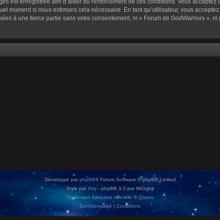
sages est enregistrée afin d’aider au renforcement de ces conditions. Vous acceptez l
quel moment si nous estimons cela nécessaire. En tant qu’utilisateur, vous accepte
sées à une tierce partie sans votre consentement, ni « Forum de GodWarriors », n
Développé par
phpBB
® Forum Software © phpBB Limited
Style par
Arty
- phpBB 3.3 par MrGaby
Traduction française officielle
©
Qiaeru
Confidentialité
|
Conditions