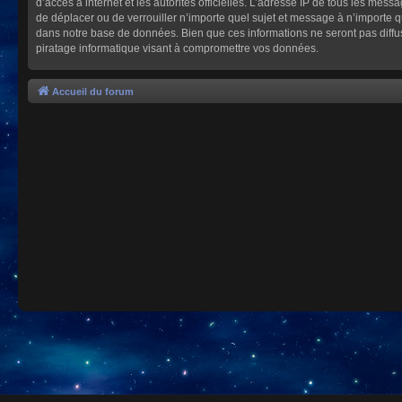
d’accès à internet et les autorités officielles. L’adresse IP de tous les mes
de déplacer ou de verrouiller n’importe quel sujet et message à n’importe 
dans notre base de données. Bien que ces informations ne seront pas diffu
piratage informatique visant à compromettre vos données.
Accueil du forum