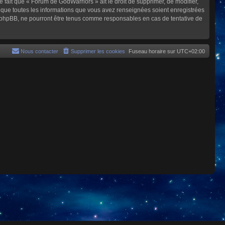
e fait que « Forum de GodWarriors » ait le droit de supprimer, de modifier,
z que toutes les informations que vous avez renseignées soient enregistrées
i phpBB, ne pourront être tenus comme responsables en cas de tentative de
Nous contacter
Supprimer les cookies
Fuseau horaire sur
UTC+02:00