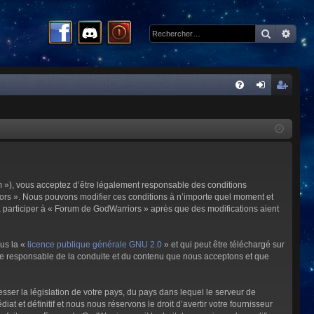
Recherc
Rech
R
FA
on
ns
Q
ne
cri
xi
pti
on
on
m »), vous acceptez d’être légalement responsable des conditions
riors ». Nous pouvons modifier ces conditions à n’importe quel moment et
à participer à « Forum de GodWarriors » après que des modifications aient
ous la «
licence publique générale GNU 2.0
» et qui peut être téléchargé sur
omme responsable de la conduite et du contenu que nous acceptons et que
sser la législation de votre pays, du pays dans lequel le serveur de
et définitif et nous nous réservons le droit d’avertir votre fournisseur